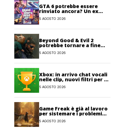
GTA 6 potrebbe essere
rinviato ancora? Un ex
sviluppatore di Rockstar
5 AGOSTO 2026
non lo esclude
Beyond Good & Evil 2
potrebbe tornare a fine
anno con un nuovo nome
5 AGOSTO 2026
Xbox: in arrivo chat vocali
nelle clip, nuovi filtri per gli
Obiettivi e salvataggi
5 AGOSTO 2026
cloud recuperabili
Game Freak è già al lavoro
per sistemare i problemi
maggiori di Beast of
5 AGOSTO 2026
Reincarnation