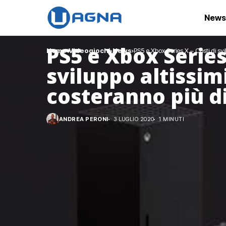
News
PS5 e Xbox Series 
Home
Videogiochi
News
PS5 e Xbox Series X – Costi di svi
sviluppo altissimi
costeranno più d
ANDREA PERONI
3 LUGLIO 2020
1 MINUTI