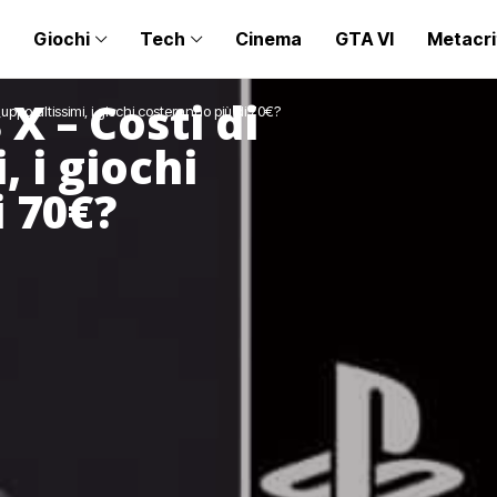
Giochi
Tech
Cinema
GTA VI
Metacri
X – Costi di
luppo altissimi, i giochi costeranno più di 70€?
, i giochi
i 70€?