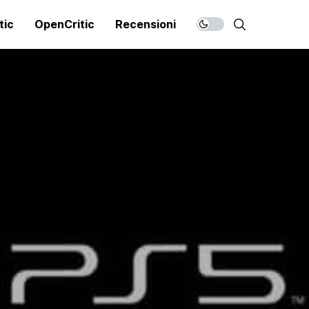
tic
OpenCritic
Recensioni