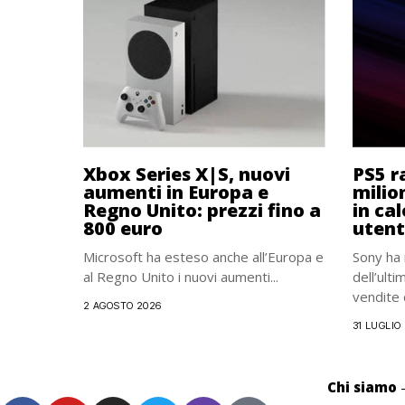
Xbox Series X|S, nuovi
PS5 r
aumenti in Europa e
milio
Regno Unito: prezzi fino a
in ca
800 euro
utenti
Microsoft ha esteso anche all’Europa e
Sony ha 
al Regno Unito i nuovi aumenti...
dell’ult
vendite d
2 AGOSTO 2026
31 LUGLIO
Chi siamo