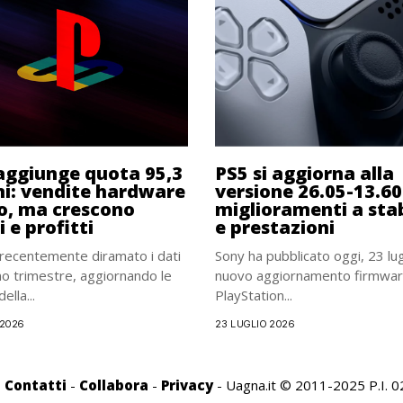
aggiunge quota 95,3
PS5 si aggiorna alla
ni: vendite hardware
versione 26.05-13.60
lo, ma crescono
miglioramenti a stab
 e profitti
e prestazioni
recentemente diramato i dati
Sony ha pubblicato oggi, 23 lug
imo trimestre, aggiornando le
nuovo aggiornamento firmwar
ella...
PlayStation...
 2026
23 LUGLIO 2026
-
Contatti
-
Collabora
-
Privacy
- Uagna.it © 2011-2025 P.I.