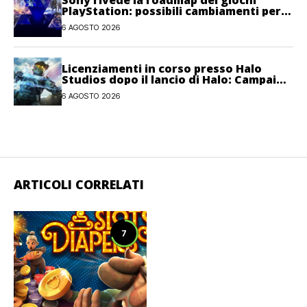
PlayStation: possibili cambiamenti per
l’anno fiscale 2026
6 AGOSTO 2026
Licenziamenti in corso presso Halo
Studios dopo il lancio di Halo: Campaign
Evolved
6 AGOSTO 2026
ARTICOLI CORRELATI
7