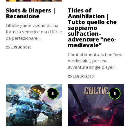
Slots & Diapers |
Tides of
Recensione
Annihilation |
Tutto quello che
Gli idle game vivono di una
sappiamo
formula semplice ma difficile
sull’action-
da perfezionare:...
adventure “neo-
medievale”
28 LUGLIO 2026
Combattimento action “neo-
medievale”, per una
avventura single player
carismatica e
28 LUGLIO 2026
cinematografica, che...
8
8