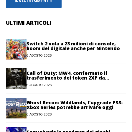
ULTIMI ARTICOLI
Switch 2 vola a 23 milioni di console,
boom del digitale anche per Nintendo
6 AGOSTO 2026
Call of Duty: MW4, confermato il
trasferimento dei token 2XP da
Warzone e Black Ops 7
6 AGOSTO 2026
Ghost Recon: Wildlands, l’upgrade PS5-
Xbox Series potrebbe arrivare oggi
6 AGOSTO 2026
Sony rivede la roadmap dei giochi