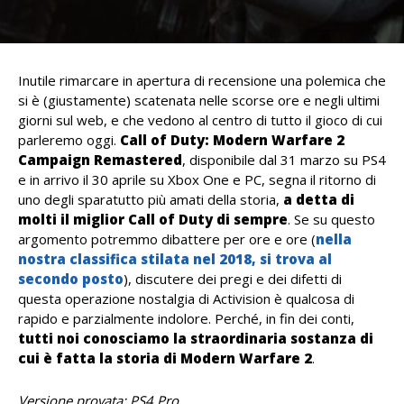
Inutile rimarcare in apertura di recensione una polemica che
si è (giustamente) scatenata nelle scorse ore e negli ultimi
giorni sul web, e che vedono al centro di tutto il gioco di cui
parleremo oggi.
Call of Duty: Modern Warfare 2
Campaign Remastered
, disponibile dal 31 marzo su PS4
e in arrivo il 30 aprile su Xbox One e PC, segna il ritorno di
uno degli sparatutto più amati della storia,
a detta di
molti il miglior Call of Duty di sempre
. Se su questo
argomento potremmo dibattere per ore e ore (
nella
nostra classifica stilata nel 2018, si trova al
secondo posto
), discutere dei pregi e dei difetti di
questa operazione nostalgia di Activision è qualcosa di
rapido e parzialmente indolore. Perché, in fin dei conti,
tutti noi conosciamo la straordinaria sostanza di
cui è fatta la storia di Modern Warfare 2
.
Versione provata: PS4 Pro.