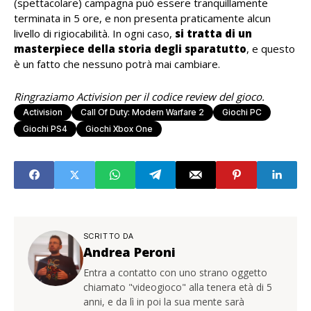
(spettacolare) campagna può essere tranquillamente
terminata in 5 ore, e non presenta praticamente alcun
livello di rigiocabilità. In ogni caso,
si tratta di un
masterpiece della storia degli sparatutto
, e questo
è un fatto che nessuno potrà mai cambiare.
Ringraziamo Activision per il codice review del gioco.
Activision
Call Of Duty: Modern Warfare 2
Giochi PC
Giochi PS4
Giochi Xbox One
SCRITTO DA
Andrea Peroni
Entra a contatto con uno strano oggetto
chiamato "videogioco" alla tenera età di 5
anni, e da lì in poi la sua mente sarà