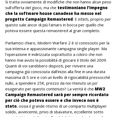
Si tratta ovviamente di modifiche che non hanno alcun peso
sull’offerta del gioco, ma che
testimoniano l’impegno
che la software house canadese ha messo nel
progetto Campaign Remastered
. E infatti, proprio per
questo sale ancor di più l’amaro in bocca per quello che
poteva essere questa remastered al gran completo.
Parliamoci chiaro, Modern Warfare 2 è sì conosciuto per la
sua intensa e appassionante campagna single player. Ma
l’operazione è indirizzata soprattutto a coloro che non
hanno mai avuto la possibilità di giocare il titolo del 2009.
Quanti di voi sarebbero disposti, per rivivere una
campagna già conosciuta dall’inizio alla fine in una durata
massima di 5 ore e con un livello di rigiocabilità pressocché
nullo, a spendere 25€, prezzo da noi ritenuto un po’
esagerato per questo contenuto? La verità è che
MW2
Campaign Remastered sarà per sempre ricordato
per ciò che poteva essere e che invece non è
stato
, ossia il grande ritorno di un comparto multiplayer
solido, avvincente, privo di sbavature, eccellente sotto