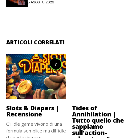
8 AGOSTO 2026
ARTICOLI CORRELATI
7
Slots & Diapers |
Tides of
Recensione
Annihilation |
Tutto quello che
Gli idle game vivono di una
sappiamo
formula semplice ma difficile
sull’action-
da perfezionare:...