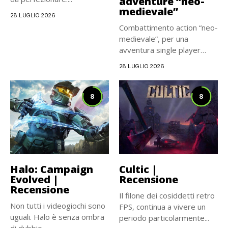
adventure “neo-
medievale”
28 LUGLIO 2026
Combattimento action “neo-
medievale”, per una
avventura single player
carismatica e
28 LUGLIO 2026
cinematografica, che...
8
8
Halo: Campaign
Cultic |
Evolved |
Recensione
Recensione
Il filone dei cosiddetti retro
Non tutti i videogiochi sono
FPS, continua a vivere un
uguali. Halo è senza ombra
periodo particolarmente...
di dubbio...