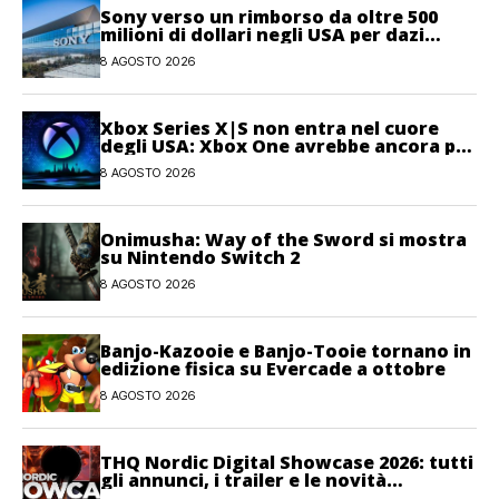
Sony verso un rimborso da oltre 500
milioni di dollari negli USA per dazi
illegittimi
8 AGOSTO 2026
Xbox Series X|S non entra nel cuore
degli USA: Xbox One avrebbe ancora più
giocatori attivi
8 AGOSTO 2026
Onimusha: Way of the Sword si mostra
su Nintendo Switch 2
8 AGOSTO 2026
Banjo-Kazooie e Banjo-Tooie tornano in
edizione fisica su Evercade a ottobre
8 AGOSTO 2026
THQ Nordic Digital Showcase 2026: tutti
gli annunci, i trailer e le novità
dell’evento