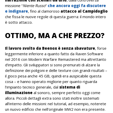
narrazione con scenari da urlo
, dalla controversa
missione “
Niente Russo
”
che ancora oggi fa discutere
e indignare
, fino al clamoroso
attacco al Campidoglio
che fissa le nuove regole di questa guerra: il mondo intero
è sotto attacco.
OTTIMO, MA A CHE PREZZO?
Il lavoro svolto da Beenox è senza sbavature
, forse
leggermente inferiore a quanto fatto da Raven Software
nel 2016 con Modern Warfare Remastered ma altrettanto
d’impatto. Gli sviluppatori si sono premurati di alzare la
definizione dei poligoni e delle texture con grandi risultati –
il gioco pesa anche 45 GB, quindi era auspicabile questa
cosa – e hanno operato migliorie per quanto riguarda
l’impianto tecnico generale, dal
sistema di
illuminazione
al sonoro, sempre perfetto oggi come
allora. Piccoli dettagli extra sono stati inoltre sistemati
all’interno delle missioni: nel tutorial, ad esempio, noterete
un nuovo edificio che nell’originale MW2 non era presente.