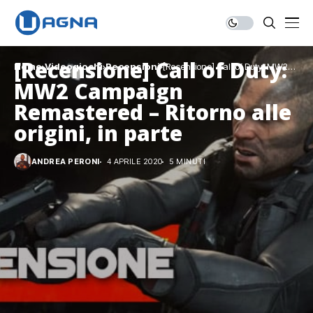
[Recensione] Call of Duty:
Home
Videogiochi
Recensioni
[Recensione] Call of Duty: MW2
Campaign Remastered – Ritorno alle
MW2 Campaign
origini, in parte
Remastered – Ritorno alle
origini, in parte
ANDREA PERONI
4 APRILE 2020
5 MINUTI