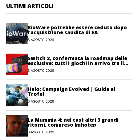
ULTIMI ARTICOLI
BioWare potrebbe essere ceduta dopo
l’acquisizione saudita di EA
6 AGOSTO 2026
Switch 2, confermata la roadmap delle
esclusive: tutti i giochi in arrivo tra il
2026 e il 2027
6 AGOSTO 2026
Halo: Campaign Evolved | Guida ai
Trofei
6 AGOSTO 2026
La Mummia 4: nel cast altri 3 grandi
ritorni, compreso Imhotep
6 AGOSTO 2026