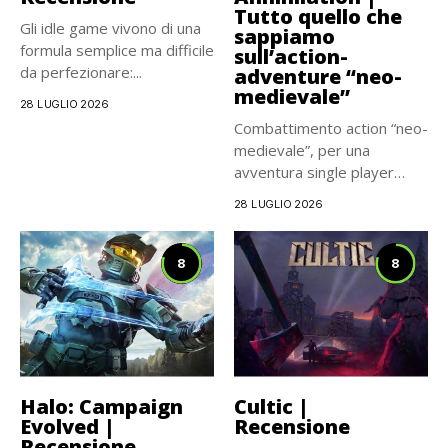
Tutto quello che
Gli idle game vivono di una
sappiamo
formula semplice ma difficile
sull’action-
da perfezionare:...
adventure “neo-
medievale”
28 LUGLIO 2026
Combattimento action “neo-
medievale”, per una
avventura single player
carismatica e
28 LUGLIO 2026
cinematografica, che...
8
8
Halo: Campaign
Cultic |
Evolved |
Recensione
Recensione