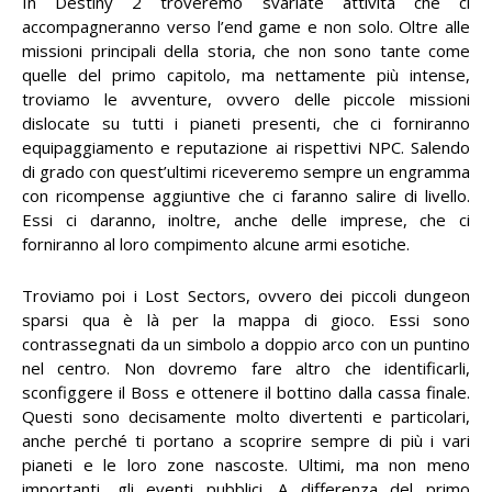
In Destiny 2 troveremo svariate attività che ci
accompagneranno verso l’end game e non solo. Oltre alle
missioni principali della storia, che non sono tante come
quelle del primo capitolo, ma nettamente più intense,
troviamo le avventure, ovvero delle piccole missioni
dislocate su tutti i pianeti presenti, che ci forniranno
equipaggiamento e reputazione ai rispettivi NPC. Salendo
di grado con quest’ultimi riceveremo sempre un engramma
con ricompense aggiuntive che ci faranno salire di livello.
Essi ci daranno, inoltre, anche delle imprese, che ci
forniranno al loro compimento alcune armi esotiche.
Troviamo poi i Lost Sectors, ovvero dei piccoli dungeon
sparsi qua è là per la mappa di gioco. Essi sono
contrassegnati da un simbolo a doppio arco con un puntino
nel centro. Non dovremo fare altro che identificarli,
sconfiggere il Boss e ottenere il bottino dalla cassa finale.
Questi sono decisamente molto divertenti e particolari,
anche perché ti portano a scoprire sempre di più i vari
pianeti e le loro zone nascoste. Ultimi, ma non meno
importanti, gli eventi pubblici. A differenza del primo