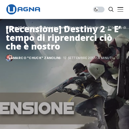
[Recensione] Destiny 2 – E’
Home
Videogiochi
Recensioni
[Recensione] Destiny 2 – E’ tempo di
riprenderci ciò che è nostro
tempo di riprenderci ciò
che è nostro
MARCO "CHUCK" ZANOLINI
12 SETTEMBRE 2017
4 MINUTI