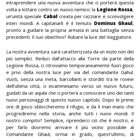
intraprendere una nuova avventura che ci porterà questa
volta a lottare contro un nuovo nemico: la
Legione Rossa
,
un’unità speciale
Cabal
creata per razziare e sconvolgere
interi mondi. A capitanarli è il temuto
Dominus Ghaul
,
pronto a guidare la propria armata in una battaglia senza
precedenti. Il suo obiettivo? Rubare la luce del Viaggiatore.
La nostra avventura sarà caratterizzata da un inizio non dei
più semplici. Reduci dall’attacco alla Torre da parte della
Legione Rossa, ci ritroviamo temporaneamente fuori gioco
e privi della nostra luce per via del comandante Gahul.
Vuoti, senza una meta, barcollanti e storditi tra le rovine
dell’ultima città, ci incamminiamo verso un nuovo futuro,
guidati da un aquila che ci porterà a conoscere uno dei tanti
nuovi personaggi di questo nuovo capitolo. Dopo le prime
ore di gioco sbloccheremo il rifugio, e da li man mano che
progrediremo nella storia, anche tutti i nuovi mondi. Il
nostro compito? Semplice, riprenderci ciò che è nostro, e
per farlo dovremo arrivare il più vicino possibile al
Comandante Ghaul, ormai in grado, quest’ultimo, di