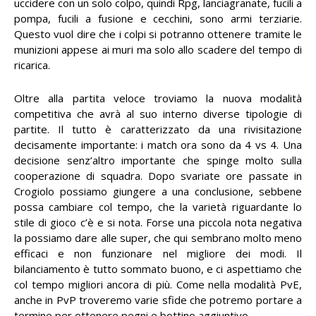
uccidere con un solo colpo, quindi Rpg, lanciagranate, fucili a
pompa, fucili a fusione e cecchini, sono armi terziarie.
Questo vuol dire che i colpi si potranno ottenere tramite le
munizioni appese ai muri ma solo allo scadere del tempo di
ricarica.
Oltre alla partita veloce troviamo la nuova modalità
competitiva che avrà al suo interno diverse tipologie di
partite. Il tutto è caratterizzato da una rivisitazione
decisamente importante: i match ora sono da 4 vs 4. Una
decisione senz’altro importante che spinge molto sulla
cooperazione di squadra. Dopo svariate ore passate in
Crogiolo possiamo giungere a una conclusione, sebbene
possa cambiare col tempo, che la varietà riguardante lo
stile di gioco c’è e si nota. Forse una piccola nota negativa
la possiamo dare alle super, che qui sembrano molto meno
efficaci e non funzionare nel migliore dei modi. Il
bilanciamento è tutto sommato buono, e ci aspettiamo che
col tempo migliori ancora di più. Come nella modalità PvE,
anche in PvP troveremo varie sfide che potremo portare a
termine per ottenere pegni e bottino aggiuntivo.