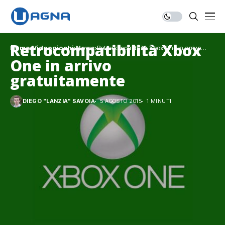
Retrocompatibilità Xbox
Home
Videogiochi
News
Retrocompatibilità Xbox One in arrivo
gratuitamente
One in arrivo
gratuitamente
DIEGO "LANZIA" SAVOIA
5 AGOSTO 2015
1 MINUTI