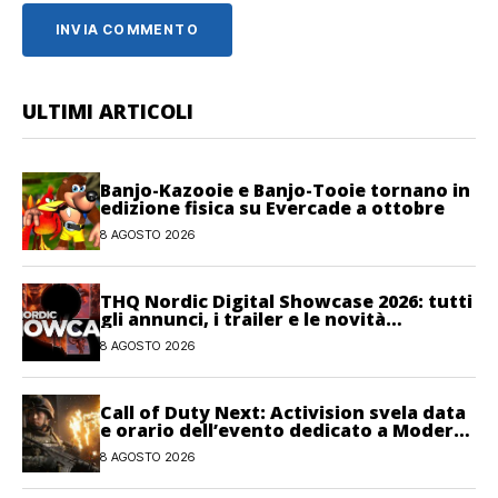
ULTIMI ARTICOLI
Banjo-Kazooie e Banjo-Tooie tornano in
edizione fisica su Evercade a ottobre
8 AGOSTO 2026
THQ Nordic Digital Showcase 2026: tutti
gli annunci, i trailer e le novità
dell’evento
8 AGOSTO 2026
Call of Duty Next: Activision svela data
e orario dell’evento dedicato a Modern
Warfare 4
8 AGOSTO 2026