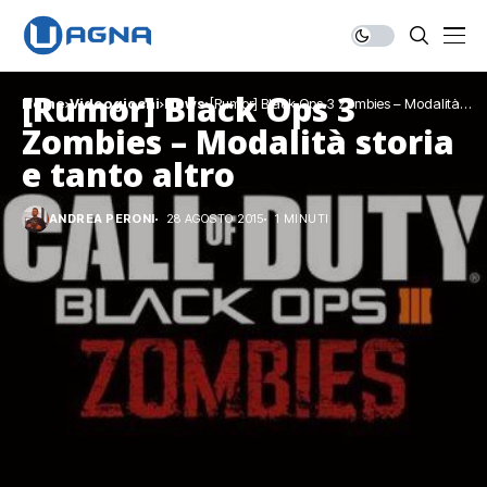
[Rumor] Black Ops 3
Home
Videogiochi
News
[Rumor] Black Ops 3 Zombies – Modalità
storia e tanto altro
Zombies – Modalità storia
e tanto altro
ANDREA PERONI
28 AGOSTO 2015
1 MINUTI