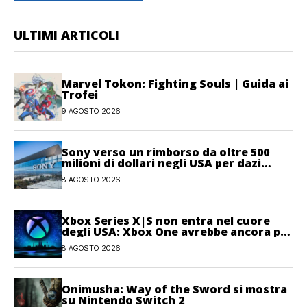
ULTIMI ARTICOLI
Marvel Tokon: Fighting Souls | Guida ai
Trofei
9 AGOSTO 2026
Sony verso un rimborso da oltre 500
milioni di dollari negli USA per dazi
illegittimi
8 AGOSTO 2026
Xbox Series X|S non entra nel cuore
degli USA: Xbox One avrebbe ancora più
giocatori attivi
8 AGOSTO 2026
Onimusha: Way of the Sword si mostra
su Nintendo Switch 2