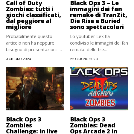
Call of Duty
Black Ops 3 – Le
Zombies: tutti i
immagini dei fan
giochi classificati,
remake di TranZit,
dal peggiore al
Die Rise e Buried
migliore
sono spettacolari
Probabilmente questo
Lo youtuber Lex ha
articolo non ha neppure
condiviso le immagini dei fan
bisogno di presentazioni. Se
remake delle tre...
seguite Uagna...
3 GIUGNO 2024
22 GIUGNO 2023
Black Ops 3
Black Ops 3
Zombies
Zombies: Dead
Challenge: in live
Ops Arcade 2 in