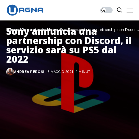
Sony annuncia una
Home
Videogiochi
News
Sony annuncia una partnership con Discord,
il servizio sarà su PS5 dal 2022
partnership con Discord, il
servizio sarà su PS5 dal
2022
ANDREA PERONI
3 MAGGIO 2021
1 MINUTI