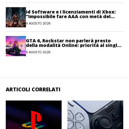
id Software e i licenziamenti di Xbox:
“Impossibile fare AAA con metà del
personale”
9 AGOSTO 2026
GTA 6, Rockstar non parlerà presto
della modalità Online: priorità al single-
player
9 AGOSTO 2026
ARTICOLI CORRELATI