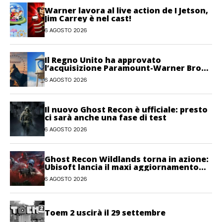
Warner lavora al live action de I Jetson,
Jim Carrey è nel cast!
6 AGOSTO 2026
Il Regno Unito ha approvato
l’acquisizione Paramount-Warner Bros
Discovery
6 AGOSTO 2026
Il nuovo Ghost Recon è ufficiale: presto
ci sarà anche una fase di test
6 AGOSTO 2026
Ghost Recon Wildlands torna in azione:
Ubisoft lancia il maxi aggiornamento
gratuito Last Rites
6 AGOSTO 2026
Toem 2 uscirà il 29 settembre