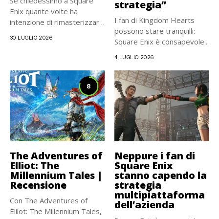
Se chiedessimo a Square
strategia”
Enix quante volte ha
I fan di Kingdom Hearts
intenzione di rimasterizzare
possono stare tranquilli:
Final...
30 LUGLIO 2026
Square Enix è consapevole...
4 LUGLIO 2026
8
The Adventures of
Neppure i fan di
Elliot: The
Square Enix
Millennium Tales |
stanno capendo la
Recensione
strategia
multipiattaforma
Con The Adventures of
dell’azienda
Elliot: The Millennium Tales,