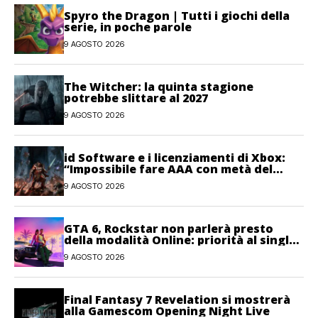
Spyro the Dragon | Tutti i giochi della
serie, in poche parole
9 AGOSTO 2026
The Witcher: la quinta stagione
potrebbe slittare al 2027
9 AGOSTO 2026
id Software e i licenziamenti di Xbox:
“Impossibile fare AAA con metà del
personale”
9 AGOSTO 2026
GTA 6, Rockstar non parlerà presto
della modalità Online: priorità al single-
player
9 AGOSTO 2026
Final Fantasy 7 Revelation si mostrerà
alla Gamescom Opening Night Live