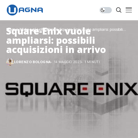
Square-Enix vuole
Home
Videogiochi
News
Square-Enix vuole ampliarsi: possibili
acquisizioni in arrivo
ampliarsi: possibili
acquisizioni in arrivo
LORENZO BOLOGNA
14 MAGGIO 2023
1 MINUTI