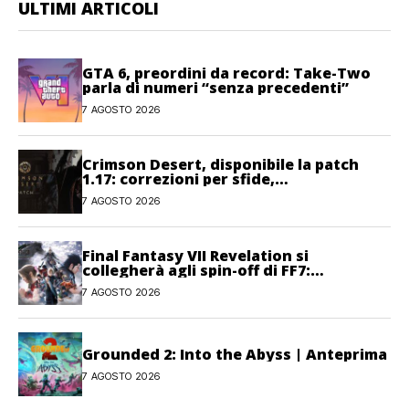
ULTIMI ARTICOLI
GTA 6, preordini da record: Take-Two
parla di numeri “senza precedenti”
7 AGOSTO 2026
Crimson Desert, disponibile la patch
1.17: correzioni per sfide,
combattimento e interfaccia
7 AGOSTO 2026
Final Fantasy VII Revelation si
collegherà agli spin-off di FF7:
Hamaguchi non si pone limiti
7 AGOSTO 2026
Grounded 2: Into the Abyss | Anteprima
7 AGOSTO 2026