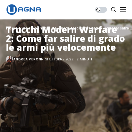
Trucchi Modern Warfare
Home
Videogiochi
Guide
Trucchi Modern Warfare 2: Come far salire
di grado le armi più velocemente
2: Come far salire di grado
le armi più velocemente
ANDREA PERONI
31 OTTOBRE 2022
2 MINUTI