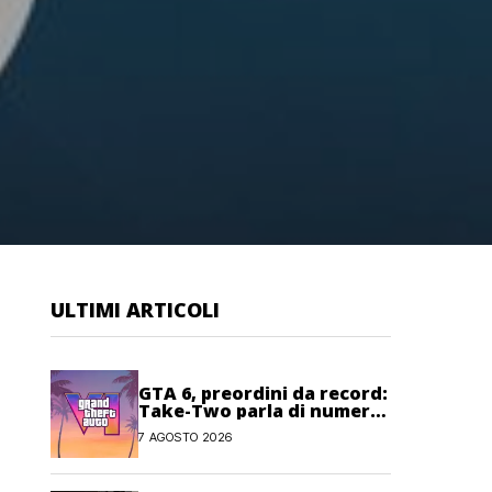
ULTIMI ARTICOLI
GTA 6, preordini da record:
Take-Two parla di numeri
“senza precedenti”
7 AGOSTO 2026