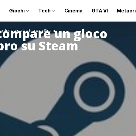
Giochi
Tech
Cinema
GTA VI
Metacri
 compare un gioco
co dedicato allo stupro su Steam
upro su Steam