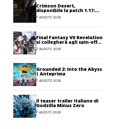
Crimson Desert,
disponibile la patch 1.17:
correzioni per sfide,
7 AGOSTO 2026
combattimento e
interfaccia
Final Fantasy VII Revelation
si collegherà agli spin-off
di FF7: Hamaguchi non si
7 AGOSTO 2026
pone limiti
Grounded 2: Into the Abyss
| Anteprima
7 AGOSTO 2026
Il teaser trailer italiano di
Godzilla Minus Zero
7 AGOSTO 2026