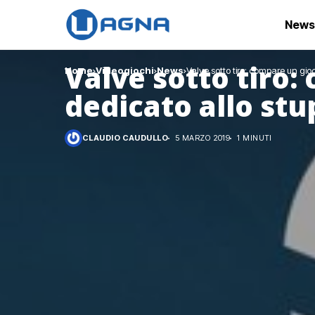
News
Valve sotto tiro:
Home
Videogiochi
News
Valve sotto tiro: compare un gio
dedicato allo st
CLAUDIO CAUDULLO
5 MARZO 2019
1 MINUTI