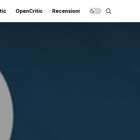
tic
OpenCritic
Recensioni