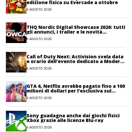
edizione fisica su Evercade a ottobre
8 AGOSTO 2026
THQ Nordic Digital Showcase 2026: tutti
gli annunci, i trailer e le novità
dell’evento
8 AGOSTO 2026
Call of Duty Next: Activision svela data
e orario dell’evento dedicato a Modern
Warfare 4
8 AGOSTO 2026
GTA 6, Netflix avrebbe pagato fino a 100
milioni di dollari per l’esclusiva sul
gioco
8 AGOSTO 2026
Sony guadagna anche dai giochi fisici
Xbox grazie alle licenze Blu-ray
8 AGOSTO 2026