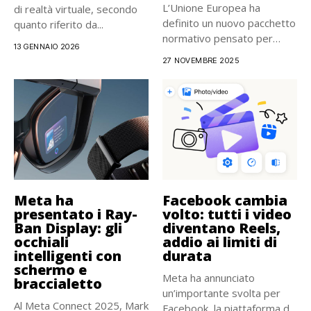
L’Unione Europea ha
di realtà virtuale, secondo
definito un nuovo pacchetto
quanto riferito da...
normativo pensato per
13 GENNAIO 2026
ridurre in...
27 NOVEMBRE 2025
Meta ha
Facebook cambia
presentato i Ray-
volto: tutti i video
Ban Display: gli
diventano Reels,
occhiali
addio ai limiti di
intelligenti con
durata
schermo e
Meta ha annunciato
braccialetto
un’importante svolta per
Al Meta Connect 2025, Mark
Facebook, la piattaforma da