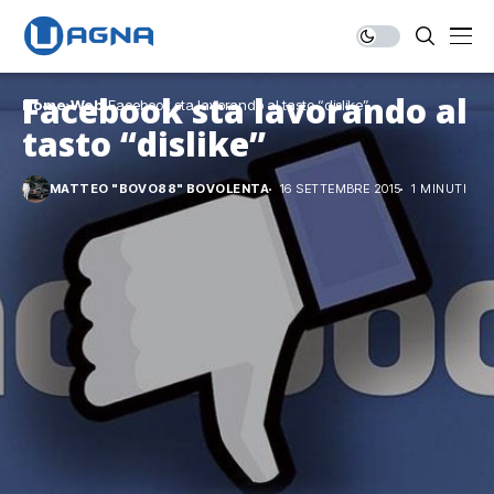
Facebook sta lavorando al
Home
Web
Facebook sta lavorando al tasto “dislike”
tasto “dislike”
MATTEO "BOVO88" BOVOLENTA
16 SETTEMBRE 2015
1 MINUTI