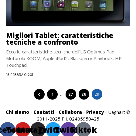
Migliori Tablet: caratteristiche
tecniche a confronto
Ecco le caratteristiche tecniche dell'LG Optimus Pad,
Motorola XOOM, Apple iPad2, Blackberry Playbook, HP
Touchpad.
15 FEBBRAIO 2011
1
…
27
28
29
Chi siamo
-
Contatti
-
Collabora
-
Privacy
- Uagna.it ©
2011-2025 P.I. 02405950425
cebook
Youtube
Instagram
Twitter
Twitch
Tiktok