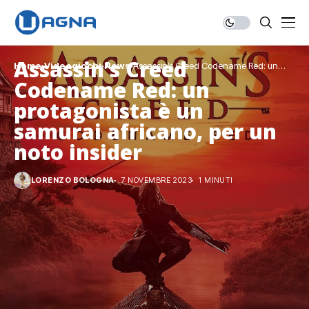
Assassin’s Creed
Home
Videogiochi
News
Assassin’s Creed Codename Red: un
protagonista è un samurai africano, per un
Codename Red: un
noto insider
protagonista è un
samurai africano, per un
noto insider
LORENZO BOLOGNA
7 NOVEMBRE 2023
1 MINUTI