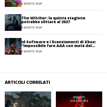
9 AGOSTO 2026
The Witcher: la quinta stagione
potrebbe slittare al 2027
9 AGOSTO 2026
id Software e i licenziamenti di Xbox:
“Impossibile fare AAA con metà del
personale”
9 AGOSTO 2026
ARTICOLI CORRELATI