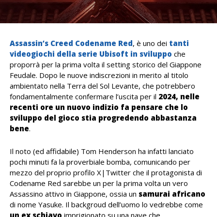
Assassin’s Creed Codename Red
, è uno dei
tanti
videogiochi della serie Ubisoft in sviluppo
che
proporrà per la prima volta il setting storico del Giappone
Feudale. Dopo le nuove indiscrezioni in merito al titolo
ambientato nella Terra del Sol Levante, che potrebbero
fondamentalmente confermare l’uscita per il
2024, nelle
recenti ore un nuovo indizio fa pensare che lo
sviluppo del gioco stia progredendo abbastanza
bene
.
Il noto (ed affidabile) Tom Henderson ha infatti lanciato
pochi minuti fa la proverbiale bomba, comunicando per
mezzo del proprio profilo X|Twitter che il protagonista di
Codename Red sarebbe un per la prima volta un vero
Assassino attivo in Giappone, ossia un
samurai africano
di nome Yasuke. Il backgroud dell’uomo lo vedrebbe come
un ex schiavo
imprigionato su una nave che