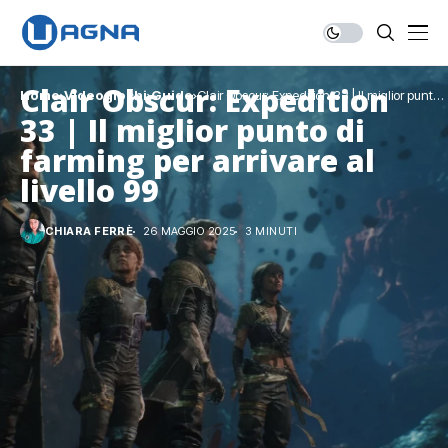
Clair Obscur: Expedition
Home
Videogiochi
Guide
Clair Obscur: Expedition 33 | Il miglior punto
di farming per arrivare al livello 99
33 | Il miglior punto di
farming per arrivare al
livello 99
CHIARA FERRÈ
26 MAGGIO 2025
3 MINUTI