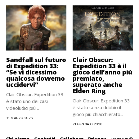
Sandfall sul futuro
Clair Obscur:
di Expedition 33:
Expedition 33 è il
“Se vi dicessimo
gioco dell’anno più
qualcosa dovremo
premiato,
uccidervi”
superato anche
Elden Ring
Clair Obscur: Expedition 33
Clair Obscur: Expedition 33
è stato uno dei casi
è stato senza dubbio il
videoludici più
gioco più chiacchierato...
sorprendenti...
16 MARZO 2026
21 GENNAIO 2026
Chi siamo
-
Contatti
-
Collabora
-
Privacy
- Uagna.it ©