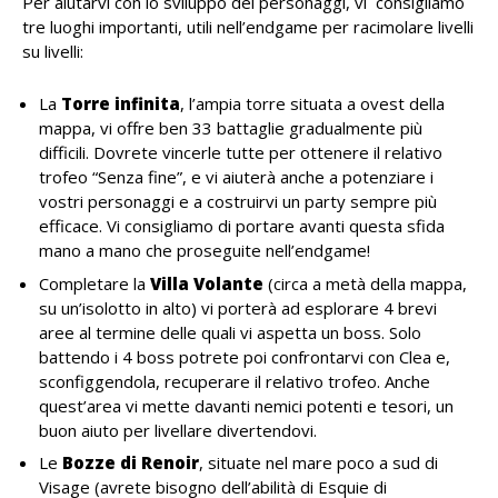
Per aiutarvi con lo sviluppo dei personaggi, vi consigliamo
tre luoghi importanti, utili nell’endgame per racimolare livelli
su livelli:
La
Torre infinita
, l’ampia torre situata a ovest della
mappa, vi offre ben 33 battaglie gradualmente più
difficili. Dovrete vincerle tutte per ottenere il relativo
trofeo “Senza fine”, e vi aiuterà anche a potenziare i
vostri personaggi e a costruirvi un party sempre più
efficace. Vi consigliamo di portare avanti questa sfida
mano a mano che proseguite nell’endgame!
Completare la
Villa Volante
(circa a metà della mappa,
su un’isolotto in alto) vi porterà ad esplorare 4 brevi
aree al termine delle quali vi aspetta un boss. Solo
battendo i 4 boss potrete poi confrontarvi con Clea e,
sconfiggendola, recuperare il relativo trofeo. Anche
quest’area vi mette davanti nemici potenti e tesori, un
buon aiuto per livellare divertendovi.
Le
Bozze di Renoir
, situate nel mare poco a sud di
Visage (avrete bisogno dell’abilità di Esquie di