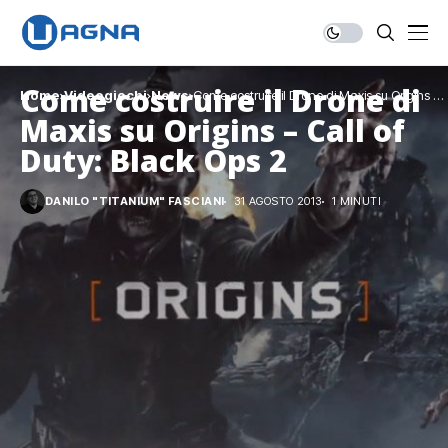
Come costruire il Drone di
Home
Videogiochi
News
Come costruire il Drone di Maxis su Origins –
Call of Duty: Black Ops 2
Maxis su Origins – Call of
Duty: Black Ops 2
DANILO "TITANIUM" FASCIANI
31 AGOSTO 2013
1 MINUTI