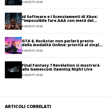
9 AGOSTO 2026
id Software e i licenziamenti di Xbox:
“Impossibile fare AAA con metà del
personale”
9 AGOSTO 2026
GTA 6, Rockstar non parlerà presto
della modalità Online: priorità al single-
player
9 AGOSTO 2026
Final Fantasy 7 Revelation si mostrerà
alla Gamescom Opening Night Live
9 AGOSTO 2026
ARTICOLI CORRELATI