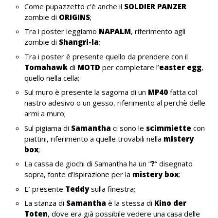
Come pupazzetto c’è anche il
SOLDIER PANZER
zombie di
ORIGINS
;
Tra i poster leggiamo
NAPALM
, riferimento agli
zombie di
Shangri-la
;
Tra i poster è presente quello da prendere con il
Tomahawk
di
MOTD
per completare l’
easter egg
,
quello nella cella;
Sul muro è presente la sagoma di un
MP40
fatta col
nastro adesivo o un gesso, riferimento al perchè delle
armi a muro;
Sul pigiama di
Samantha
ci sono le
scimmiette
con
piattini, riferimento a quelle trovabili nella
mistery
box
;
La cassa de giochi di Samantha ha un “
?
” disegnato
sopra, fonte d’ispirazione per la
mistery box
;
E’ presente
Teddy
sulla finestra;
La stanza di
Samantha
è la stessa di
Kino der
Toten
, dove era già possibile vedere una casa delle