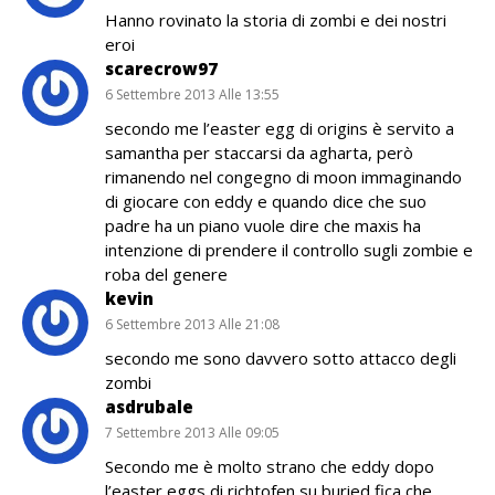
Hanno rovinato la storia di zombi e dei nostri
eroi
scarecrow97
6 Settembre 2013 Alle 13:55
secondo me l’easter egg di origins è servito a
samantha per staccarsi da agharta, però
rimanendo nel congegno di moon immaginando
di giocare con eddy e quando dice che suo
padre ha un piano vuole dire che maxis ha
intenzione di prendere il controllo sugli zombie e
roba del genere
kevin
6 Settembre 2013 Alle 21:08
secondo me sono davvero sotto attacco degli
zombi
asdrubale
7 Settembre 2013 Alle 09:05
Secondo me è molto strano che eddy dopo
l’easter eggs di richtofen su buried fica che