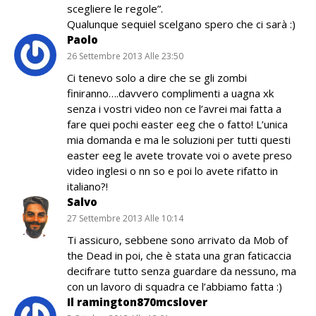
scegliere le regole”.
Qualunque sequiel scelgano spero che ci sarà :)
Paolo
26 Settembre 2013 Alle 23:50
Ci tenevo solo a dire che se gli zombi
finiranno….davvero complimenti a uagna xk
senza i vostri video non ce l’avrei mai fatta a
fare quei pochi easter eeg che o fatto! L’unica
mia domanda e ma le soluzioni per tutti questi
easter eeg le avete trovate voi o avete preso
video inglesi o nn so e poi lo avete rifatto in
italiano?!
Salvo
27 Settembre 2013 Alle 10:14
Ti assicuro, sebbene sono arrivato da Mob of
the Dead in poi, che è stata una gran faticaccia
decifrare tutto senza guardare da nessuno, ma
con un lavoro di squadra ce l’abbiamo fatta :)
Il ramington870mcslover