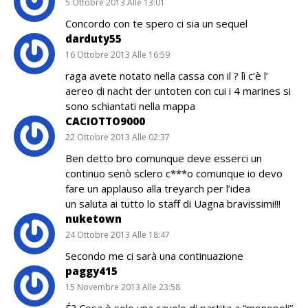
5 Ottobre 2013 Alle 13:01
Concordo con te spero ci sia un sequel
darduty55
16 Ottobre 2013 Alle 16:59
raga avete notato nella cassa con il ? lì c’è l’
aereo di nacht der untoten con cui i 4 marines si
sono schiantati nella mappa
CACIOTTO9000
22 Ottobre 2013 Alle 02:37
Ben detto bro comunque deve esserci un
continuo senò sclero c***o comunque io devo
fare un applauso alla treyarch per l’idea
un saluta ai tutto lo staff di Uagna bravissimi!!!
nuketown
24 Ottobre 2013 Alle 18:47
Secondo me ci sarà una continuazione
paggy415
15 Novembre 2013 Alle 23:58