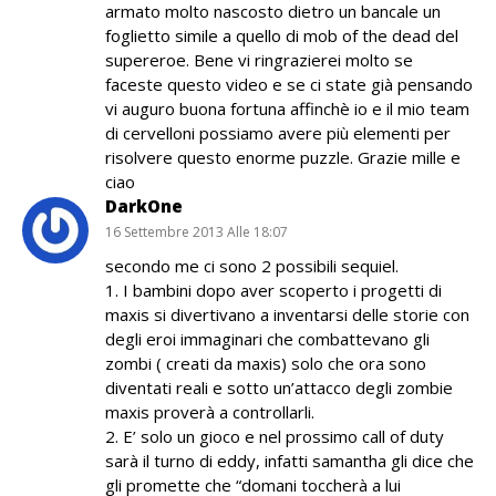
armato molto nascosto dietro un bancale un
foglietto simile a quello di mob of the dead del
supereroe. Bene vi ringrazierei molto se
faceste questo video e se ci state già pensando
vi auguro buona fortuna affinchè io e il mio team
di cervelloni possiamo avere più elementi per
risolvere questo enorme puzzle. Grazie mille e
ciao
DarkOne
16 Settembre 2013 Alle 18:07
secondo me ci sono 2 possibili sequiel.
1. I bambini dopo aver scoperto i progetti di
maxis si divertivano a inventarsi delle storie con
degli eroi immaginari che combattevano gli
zombi ( creati da maxis) solo che ora sono
diventati reali e sotto un’attacco degli zombie
maxis proverà a controllarli.
2. E’ solo un gioco e nel prossimo call of duty
sarà il turno di eddy, infatti samantha gli dice che
gli promette che “domani toccherà a lui