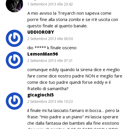
1 Settembre 2013 Alle 23:42
A mio avviso la Treyarch non sapeva come
porre fine alla storia zombi e se n’è uscita con
questo finale al quanto banale.
UDDIOROBY
2 Settembre 2013 Alle 00:50
dio ***** k finale osceno
LemonMan96
2 Settembre 2013 Alle 07:31
comunque eddy quando la sirena dice e meglio
fare come dice nostro padre NON e meglio fare
come dice tuo padre quindi forse eddy e il
fratello di samantha?
gicagiochi5
2 Settembre 2013 Alle 10:23
il finale mi ha lasciato l’amaro in bocca… pero la
frase: “mio padre a un piano” mi lascia sperare
che dalla fantasia dei bambini alla fine esistono