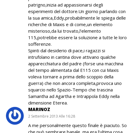
patrigno,inizia ad appassionarsi degli
esperimenti del dottore.Un giorno parlando con
la sua amica,Eddy,probabilmente le spiega delle
richerche di Maxis e di come,un elemento
misterioso,da lui trovato,l’elemento
115,potrebbe essere la soluzione a tutte le loro
sofferenze.
Spinti dal desiderio di pace,i ragazzi si
intrufolano in cantina dove attivano qualche
apparecchiatura del padre (forse una macchina
del tempo alimentata dal E115 con cui Maxis
voleva tornare a prima dello scoppio della
guerra) che non ancora completa,provoca uno
squarcio nello Spazio-Tempo che trascina
Samantha ad Agartha e Intrappola Eddy nella
dimensione Eterea.
MARINOZ
2 Settembre 2013 Alle 16:28
A me personalmente questo finale è piaciuto. So
che può sembrare banale, ma era l’ultima cosa