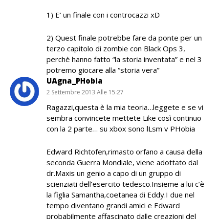
1) E’ un finale con i controcazzi xD
2) Quest finale potrebbe fare da ponte per un
terzo capitolo di zombie con Black Ops 3,
perchè hanno fatto “la storia inventata” e nel 3
potremo giocare alla “storia vera”
UAgna_PHobia
2 Settembre 2013 Alle 15:27
Ragazzi,questa è la mia teoria…leggete e se vi
sembra convincete mettete Like così continuo
con la 2 parte… su xbox sono lLsm v PHobia
Edward Richtofen,rimasto orfano a causa della
seconda Guerra Mondiale, viene adottato dal
dr.Maxis un genio a capo di un gruppo di
scienziati dell’esercito tedesco.Insieme a lui c’è
la figlia Samantha,coetanea di Eddy.I due nel
tempo diventano grandi amici e Edward
probabilmente affascinato dalle creazioni del