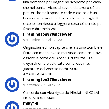
una domanda per uagna: ho scoperto per caso
che nel bunker vicino al tavolo da lavoro c’è un
poster che se li sparate cade e dietro c’è un
buco dove si vede nel muro dietro un foglietto,
ecco io non riesco a leggere cosa c’è scritto per
favore ditemelo voi
Il ramington870mcslover
9 Settembre 2013 Alle 20:20
Origins,buried non capite che la storia zombie e’
finita con moon, avete mai visto come risultava
essere la terra dall’ Area 51 distrutta… La
treyarch ci ha traditi tutti compreso me,
giocatore dal vecchio nacht. SONO
AMAREGGIATO!!!!
Il ramington870mcslover
9 Settembre 2013 Alle 20:25
Concordo con Alex riguardo Nikolai… NIKOLAI
NON MUORE MAI!!!
miky14l
10 Settembre 2013 Alle 16:52