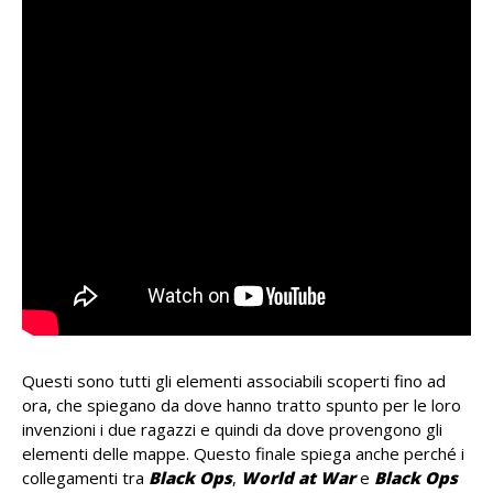
Questi sono tutti gli elementi associabili scoperti fino ad
ora, che spiegano da dove hanno tratto spunto per le loro
invenzioni i due ragazzi e quindi da dove provengono gli
elementi delle mappe. Questo finale spiega anche perché i
collegamenti tra
Black Ops
,
World at War
e
Black Ops