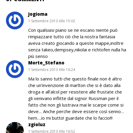
Jogioma
1 Settembre 2013 Alle 15:02
Con qualsiasi piano se ne escano niente può
rimpiazzare tutto ciò che la nostra fantasia
aveva creato giocando a queste mappe,inoltre
senza takeo,dempsey,nikolai e richtofen nulla ha
più senso
Morte_Stefano
1 Settembre 2013 Alle 16:24
Ma lo sanno tutti che questo finale non è altro
che un’invenzione di marlton che si è dato alla
droga e all’alcol per resistere alle frustate che
gli venivano inflitte dal signor Russman per il
fatto che non gli lustrava mai le scarpe come si
deve… Anche perche deve essere così senno…
hem….io mi butto! guardate che lo faccio!!!
zgioluz
1 Settembre 2013 Alle 16:52