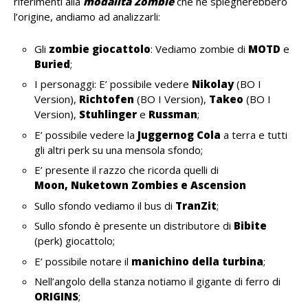
riferimenti alla
modalità Zombie
che ne spiegherebbero
l’origine, andiamo ad analizzarli:
Gli
zombie giocattolo
: Vediamo zombie di
MOTD
e
Buried
;
I personaggi: E’ possibile vedere
Nikolay
(BO I
Version),
Richtofen
(BO I Version),
Takeo
(BO I
Version),
Stuhlinger
e
Russman
;
E’ possibile vedere la
Juggernog Cola
a terra e tutti
gli altri perk su una mensola sfondo;
E’ presente il razzo che ricorda quelli di
Moon,
Nuketown Zombies e Ascension
Sullo sfondo vediamo il bus di
TranZit
;
Sullo sfondo è presente un distributore di
Bibite
(perk) giocattolo;
E’ possibile notare il
manichino della turbina
;
Nell’angolo della stanza notiamo il gigante di ferro di
ORIGINS
;