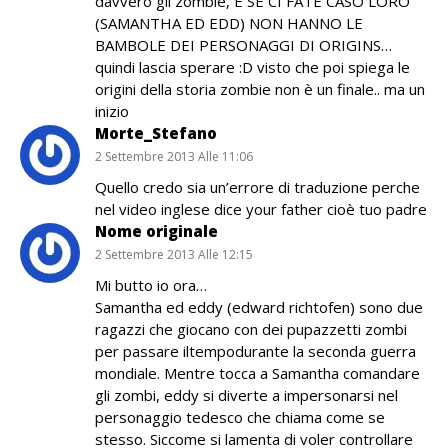
davvero gli zombie, E SE CI FATE CASO LORO
(SAMANTHA ED EDD) NON HANNO LE
BAMBOLE DEI PERSONAGGI DI ORIGINS…
quindi lascia sperare :D visto che poi spiega le
origini della storia zombie non è un finale.. ma un
inizio
Morte_Stefano
2 Settembre 2013 Alle 11:06
Quello credo sia un’errore di traduzione perche
nel video inglese dice your father cioè tuo padre
Nome originale
2 Settembre 2013 Alle 12:15
Mi butto io ora…
Samantha ed eddy (edward richtofen) sono due
ragazzi che giocano con dei pupazzetti zombi
per passare iltempodurante la seconda guerra
mondiale. Mentre tocca a Samantha comandare
gli zombi, eddy si diverte a impersonarsi nel
personaggio tedesco che chiama come se
stesso. Siccome si lamenta di voler controllare