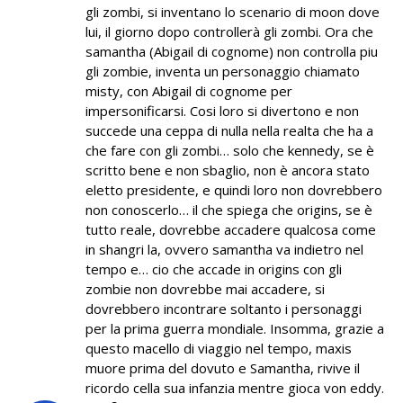
gli zombi, si inventano lo scenario di moon dove
lui, il giorno dopo controllerà gli zombi. Ora che
samantha (Abigail di cognome) non controlla piu
gli zombie, inventa un personaggio chiamato
misty, con Abigail di cognome per
impersonificarsi. Cosi loro si divertono e non
succede una ceppa di nulla nella realta che ha a
che fare con gli zombi… solo che kennedy, se è
scritto bene e non sbaglio, non è ancora stato
eletto presidente, e quindi loro non dovrebbero
non conoscerlo… il che spiega che origins, se è
tutto reale, dovrebbe accadere qualcosa come
in shangri la, ovvero samantha va indietro nel
tempo e… cio che accade in origins con gli
zombie non dovrebbe mai accadere, si
dovrebbero incontrare soltanto i personaggi
per la prima guerra mondiale. Insomma, grazie a
questo macello di viaggio nel tempo, maxis
muore prima del dovuto e Samantha, rivive il
ricordo cella sua infanzia mentre gioca von eddy.