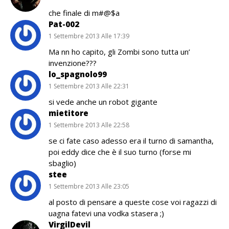
che finale di m#@$a
Pat-002
1 Settembre 2013 Alle 17:39
Ma nn ho capito, gli Zombi sono tutta un’
invenzione???
lo_spagnolo99
1 Settembre 2013 Alle 22:31
si vede anche un robot gigante
mietitore
1 Settembre 2013 Alle 22:58
se ci fate caso adesso era il turno di samantha,
poi eddy dice che è il suo turno (forse mi
sbaglio)
stee
1 Settembre 2013 Alle 23:05
al posto di pensare a queste cose voi ragazzi di
uagna fatevi una vodka stasera ;)
VirgilDevil