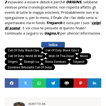
2
iniziavano a essere deboli e perché
ORIGINS
, sebbene
venisse prima cronologicamente, non rispetta affatto gli
eventi di tutte le mappe esistenti. Probabilmente non è la
spiegazione o, per lo meno, il finale che i fan della serie si
aspettavano ma in fondo
Treyarch
è nota per i suoi “
colpi
di scena
“. E voi cosa ne pensate di questo finale?
Continuate a seguirci su
Uagna
.it
per ulteriori informazioni.
Call Of Duty: Black Ops
Call Of Duty: Black Ops II
Call Of Duty: World At War
Mob Of The Dead
Moon
Origins
Shangri-La
Storia Zombies
Treyarch
Zombies (Modalità Call Of Duty)
SCRITTO DA