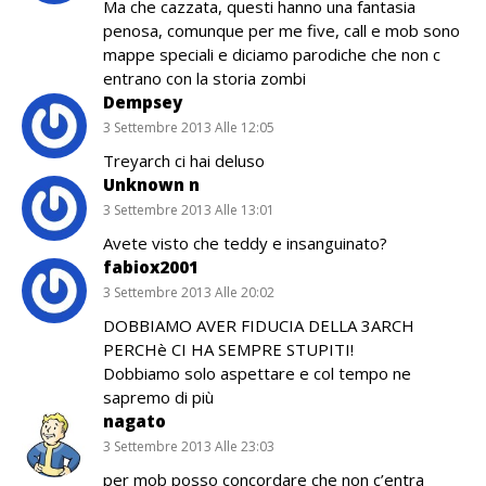
Ma che cazzata, questi hanno una fantasia
penosa, comunque per me five, call e mob sono
mappe speciali e diciamo parodiche che non c
entrano con la storia zombi
Dempsey
3 Settembre 2013 Alle 12:05
Treyarch ci hai deluso
Unknown n
3 Settembre 2013 Alle 13:01
Avete visto che teddy e insanguinato?
fabiox2001
3 Settembre 2013 Alle 20:02
DOBBIAMO AVER FIDUCIA DELLA 3ARCH
PERCHè CI HA SEMPRE STUPITI!
Dobbiamo solo aspettare e col tempo ne
sapremo di più
nagato
3 Settembre 2013 Alle 23:03
per mob posso concordare che non c’entra