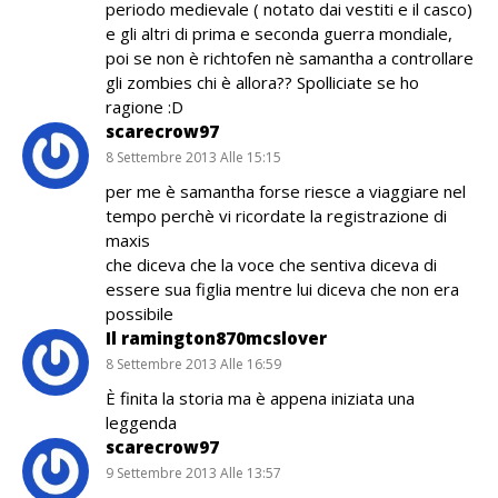
periodo medievale ( notato dai vestiti e il casco)
e gli altri di prima e seconda guerra mondiale,
poi se non è richtofen nè samantha a controllare
gli zombies chi è allora?? Spolliciate se ho
ragione :D
scarecrow97
8 Settembre 2013 Alle 15:15
per me è samantha forse riesce a viaggiare nel
tempo perchè vi ricordate la registrazione di
maxis
che diceva che la voce che sentiva diceva di
essere sua figlia mentre lui diceva che non era
possibile
Il ramington870mcslover
8 Settembre 2013 Alle 16:59
È finita la storia ma è appena iniziata una
leggenda
scarecrow97
9 Settembre 2013 Alle 13:57