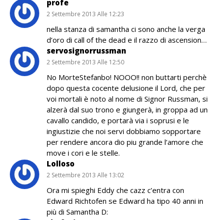
profe
2 Settembre 2013 Alle 12:23
nella stanza di samantha ci sono anche la verga
d’oro di call of the dead e il razzo di ascension…
servosignorrussman
2 Settembre 2013 Alle 12:50
No MorteStefanbo! NOOO!! non buttarti perchè
dopo questa cocente delusione il Lord, che per
voi mortali è noto al nome di Signor Russman, si
alzerà dal suo trono e giungerà, in groppa ad un
cavallo candido, e portarà via i soprusi e le
ingiustizie che noi servi dobbiamo sopportare
per rendere ancora dio piu grande l’amore che
move i cori e le stelle.
Lolloso
2 Settembre 2013 Alle 13:02
Ora mi spieghi Eddy che cazz c’entra con
Edward Richtofen se Edward ha tipo 40 anni in
più di Samantha D: