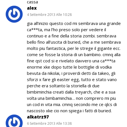
cassa
alex
4 Settembre 2013 Alle 10:28
gia all’inizio questo cod mi sembrava una grande
ca***ta, ma l’ho preso solo per vedere il
continuo e a fine della storia zombi. sembrava
bello fino all’uscita di buried, che a me sembrava
molto piu fantastica, per le strege il gigante ecc.
come se fosse la storia di un bambino. cmnq alla
fine qst cod si e rivelato davvero una ca***ta
enorme xke dopo tutte le bottiglie di vodka
bevuta da nikolai, i proverdi detti da takeo, gli
sforzi x fare gli easter egg, tutto e stato vano
perche era soltanto la storiella di due
bimbiminchia creati dalla treyarch, che e a sua
volta una bimbaminchia… non comprero mi piu
un cod in vita mia. cmnq secondo me ce qlcs di
nascosto xke cio non spiega i fatti di buried.
alkatrz97
6 Settembre 2013 Alle 13:38