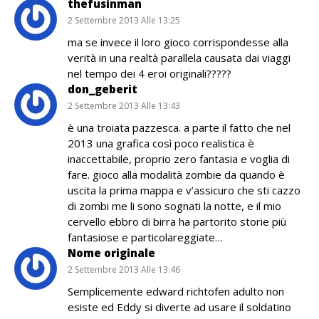
thefusinman
2 Settembre 2013 Alle 13:25
ma se invece il loro gioco corrispondesse alla
verità in una realtà parallela causata dai viaggi
nel tempo dei 4 eroi originali?????
don_geberit
2 Settembre 2013 Alle 13:43
è una troiata pazzesca. a parte il fatto che nel
2013 una grafica così poco realistica è
inaccettabile, proprio zero fantasia e voglia di
fare. gioco alla modalità zombie da quando è
uscita la prima mappa e v’assicuro che sti cazzo
di zombi me li sono sognati la notte, e il mio
cervello ebbro di birra ha partorito storie più
fantasiose e particolareggiate…
Nome originale
2 Settembre 2013 Alle 13:46
Semplicemente edward richtofen adulto non
esiste ed Eddy si diverte ad usare il soldatino