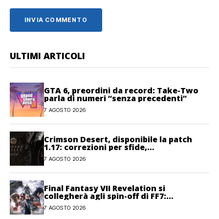
ULTIMI ARTICOLI
GTA 6, preordini da record: Take-Two
parla di numeri “senza precedenti”
7 AGOSTO 2026
Crimson Desert, disponibile la patch
1.17: correzioni per sfide,
combattimento e interfaccia
7 AGOSTO 2026
Final Fantasy VII Revelation si
collegherà agli spin-off di FF7:
Hamaguchi non si pone limiti
7 AGOSTO 2026