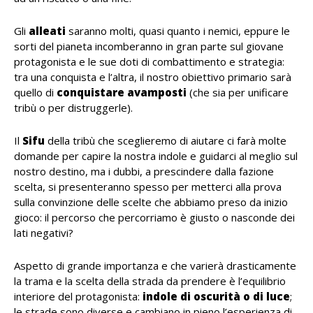
Gli
alleati
saranno molti, quasi quanto i nemici, eppure le
sorti del pianeta incomberanno in gran parte sul giovane
protagonista e le sue doti di combattimento e strategia:
tra una conquista e l’altra, il nostro obiettivo primario sarà
quello di
conquistare avamposti
(che sia per unificare
tribù o per distruggerle).
Il
Sifu
della tribù che sceglieremo di aiutare ci farà molte
domande per capire la nostra indole e guidarci al meglio sul
nostro destino, ma i dubbi, a prescindere dalla fazione
scelta, si presenteranno spesso per metterci alla prova
sulla convinzione delle scelte che abbiamo preso da inizio
gioco: il percorso che percorriamo è giusto o nasconde dei
lati negativi?
Aspetto di grande importanza e che varierà drasticamente
la trama e la scelta della strada da prendere è l’equilibrio
interiore del protagonista:
indole di oscurità o di luce
;
le strade sono diverse e cambiano in pieno l’esperienza di