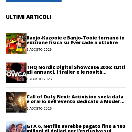
ULTIMI ARTICOLI
Banjo-Kazooie e Banjo-Tooie tornano in
edizione fisica su Evercade a ottobre
8 AGOSTO 2026
THQ Nordic Digital Showcase 2026: tutti
gli annunci, i trailer e le novità
dell’evento
8 AGOSTO 2026
Call of Duty Next: Activision svela data
e orario dell’evento dedicato a Modern
Warfare 4
8 AGOSTO 2026
GTA 6, Netflix avrebbe pagato fino a 100
milioni di dollari per l’esclusiva sul