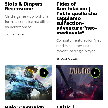
Slots & Diapers |
Tides of
Recensione
Annihilation |
Tutto quello che
Gli idle game vivono di una
sappiamo
formula semplice ma difficile
sull’action-
da perfezionare:...
adventure “neo-
medievale”
28 LUGLIO 2026
Combattimento action “neo-
medievale”, per una
avventura single player
carismatica e
28 LUGLIO 2026
cinematografica, che...
8
8
Halo: Campaign
Cultic |