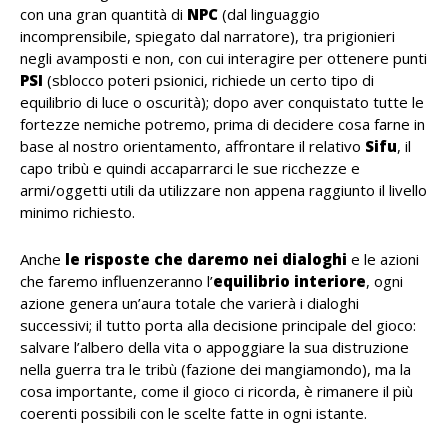
con una gran quantità di
NPC
(dal linguaggio
incomprensibile, spiegato dal narratore), tra prigionieri
negli avamposti e non, con cui interagire per ottenere punti
PSI
(sblocco poteri psionici, richiede un certo tipo di
equilibrio di luce o oscurità); dopo aver conquistato tutte le
fortezze nemiche potremo, prima di decidere cosa farne in
base al nostro orientamento, affrontare il relativo
Sifu
, il
capo tribù e quindi accaparrarci le sue ricchezze e
armi/oggetti utili da utilizzare non appena raggiunto il livello
minimo richiesto.
Anche
le risposte che daremo nei dialoghi
e le azioni
che faremo influenzeranno l’
equilibrio interiore
, ogni
azione genera un’aura totale che varierà i dialoghi
successivi; il tutto porta alla decisione principale del gioco:
salvare l’albero della vita o appoggiare la sua distruzione
nella guerra tra le tribù (fazione dei mangiamondo), ma la
cosa importante, come il gioco ci ricorda, è rimanere il più
coerenti possibili con le scelte fatte in ogni istante.