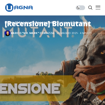
[Recensione] Biomutant
Home
Videogiochi
Recensioni
[Recensione] Biomutant
MARCO "MR. MARK" CORAZZA
24 MAGGIO 2021
4 MINUTI