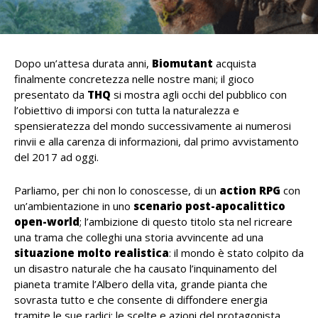
Dopo un’attesa durata anni,
Biomutant
acquista
finalmente concretezza nelle nostre mani; il gioco
presentato da
THQ
si mostra agli occhi del pubblico con
l’obiettivo di imporsi con tutta la naturalezza e
spensieratezza del mondo successivamente ai numerosi
rinvii e alla carenza di informazioni, dal primo avvistamento
del 2017 ad oggi.
Parliamo, per chi non lo conoscesse, di un
action RPG
con
un’ambientazione in uno
scenario post-apocalittico
open-world
; l’ambizione di questo titolo sta nel ricreare
una trama che colleghi una storia avvincente ad una
situazione molto realistica
: il mondo è stato colpito da
un disastro naturale che ha causato l’inquinamento del
pianeta tramite l’Albero della vita, grande pianta che
sovrasta tutto e che consente di diffondere energia
tramite le sue radici; le scelte e azioni del protagonista