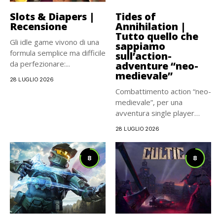
Slots & Diapers |
Tides of
Recensione
Annihilation |
Tutto quello che
Gli idle game vivono di una
sappiamo
formula semplice ma difficile
sull’action-
da perfezionare:...
adventure “neo-
medievale”
28 LUGLIO 2026
Combattimento action “neo-
medievale”, per una
avventura single player
carismatica e
28 LUGLIO 2026
cinematografica, che...
8
8