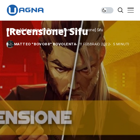
[Recensione] Sifu
Home
Videogiochi
Recensioni
[Recensione] Sifu
MATTEO "BOVO88" BOVOLENTA
11 FEBBRAIO 2022
5 MINUTI