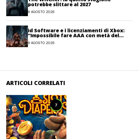
potrebbe slittare al 2027
9 AGOSTO 2026
id Software e i licenziamenti di Xbox:
“Impossibile fare AAA con metà del
personale”
9 AGOSTO 2026
ARTICOLI CORRELATI
7