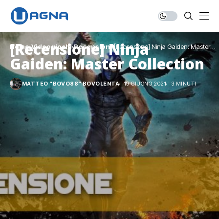
[Recensione] Ninja
Home
Videogiochi
Recensioni
[Recensione] Ninja Gaiden: Master
Collection
Gaiden: Master Collection
MATTEO "BOVO88" BOVOLENTA
19 GIUGNO 2021
3 MINUTI