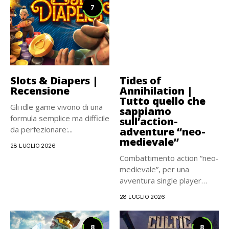
7
Slots & Diapers |
Tides of
Recensione
Annihilation |
Tutto quello che
Gli idle game vivono di una
sappiamo
formula semplice ma difficile
sull’action-
da perfezionare:...
adventure “neo-
medievale”
28 LUGLIO 2026
Combattimento action “neo-
medievale”, per una
avventura single player
carismatica e
28 LUGLIO 2026
cinematografica, che...
8
8