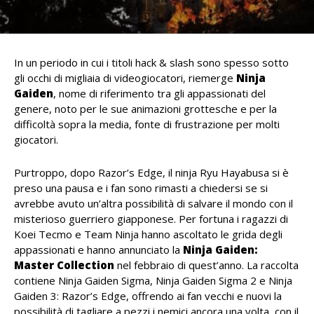
In un periodo in cui i titoli hack & slash sono spesso sotto
gli occhi di migliaia di videogiocatori, riemerge
Ninja
Gaiden
, nome di riferimento tra gli appassionati del
genere, noto per le sue animazioni grottesche e per la
difficoltà sopra la media, fonte di frustrazione per molti
giocatori.
Purtroppo, dopo Razor’s Edge, il ninja Ryu Hayabusa si è
preso una pausa e i fan sono rimasti a chiedersi se si
avrebbe avuto un’altra possibilità di salvare il mondo con il
misterioso guerriero giapponese. Per fortuna i ragazzi di
Koei Tecmo e Team Ninja hanno ascoltato le grida degli
appassionati e hanno annunciato la
Ninja Gaiden:
Master Collection
nel febbraio di quest’anno. La raccolta
contiene Ninja Gaiden Sigma, Ninja Gaiden Sigma 2 e Ninja
Gaiden 3: Razor’s Edge, offrendo ai fan vecchi e nuovi la
possibilità di tagliare a pezzi i nemici ancora una volta, con il