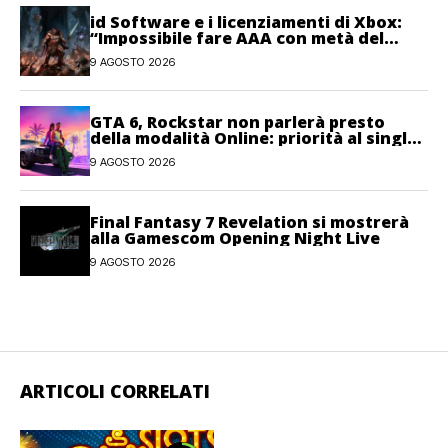
id Software e i licenziamenti di Xbox:
“Impossibile fare AAA con metà del
personale”
9 AGOSTO 2026
GTA 6, Rockstar non parlerà presto
della modalità Online: priorità al single-
player
9 AGOSTO 2026
Final Fantasy 7 Revelation si mostrerà
alla Gamescom Opening Night Live
9 AGOSTO 2026
ARTICOLI CORRELATI