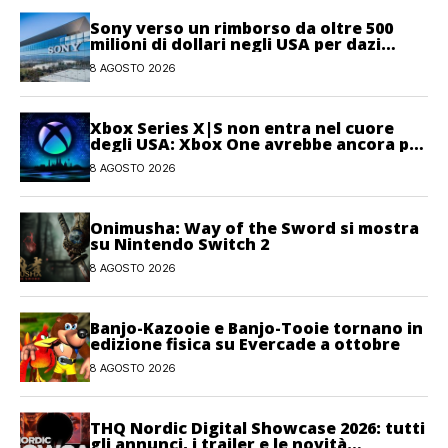
Sony verso un rimborso da oltre 500
milioni di dollari negli USA per dazi
illegittimi
8 AGOSTO 2026
Xbox Series X|S non entra nel cuore
degli USA: Xbox One avrebbe ancora più
giocatori attivi
8 AGOSTO 2026
Onimusha: Way of the Sword si mostra
su Nintendo Switch 2
8 AGOSTO 2026
Banjo-Kazooie e Banjo-Tooie tornano in
edizione fisica su Evercade a ottobre
8 AGOSTO 2026
THQ Nordic Digital Showcase 2026: tutti
gli annunci, i trailer e le novità