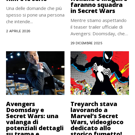
faranno squadra
Una delle domande che più
in Secret Wars
spesso si pone una persona
Mentre stiamo aspettando
che intende...
il teaser trailer ufficiale di
2 APRILE 2026
Avengers: Doomsday, che
potrebbe...
29 DICEMBRE 2025
Avengers
Treyarch stava
Doomsday e
lavorando a
Secret Wars: una
Marvel’s Secret
valanga di
Wars, videogioco
potenziali dettagli
dedicato allo
su trama e
storico fumetto!