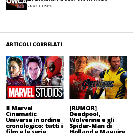
dell’evento
8 AGOSTO 2026
ARTICOLI CORRELATI
Il Marvel
[RUMOR]
Cinematic
Deadpool,
Universe in ordine
Wolverine e gli
cronologico: tutti i
Spider-Man di
film e le serie
Holland e Maguire