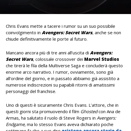
Chris Evans mette a tacere i rumor su un suo possibile
coinvolgimento in
Avengers: Secret Wars
, anche se non
chiude definitivamente le porte al futuro.
Mancano ancora più di tre anni all’uscita di
Avengers:
Secret Wars
, colossale crossover dei
Marvel Studios
che tirerà le fila della Multiverse Saga e concluderà questo
enorme arco narrativo. I rumor, ovviamente, sono già
all’ordine del giorno, e in passato abbiamo già assistito a
numerose indiscrezioni su papabili ritorni di amatissimi
personaggi del franchise.
Uno di questi è sicuramente Chris Evans. L’attore, che in
questi giorni sta promuovendo il film
Ghosted
con Ana de
Armas, ha salutato il ruolo di Steve Rogers in
Avengers:
Endgame
, ma lo stesso Evans aveva dichiarato poche
settimane fa che a suo dire
esistono ancora storie da