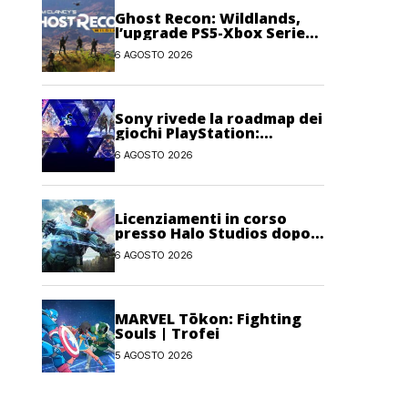
Ghost Recon: Wildlands,
l’upgrade PS5-Xbox Series
potrebbe arrivare oggi
6 AGOSTO 2026
Sony rivede la roadmap dei
giochi PlayStation:
possibili cambiamenti per
6 AGOSTO 2026
l’anno fiscale 2026
Licenziamenti in corso
presso Halo Studios dopo il
lancio di Halo: Campaign
6 AGOSTO 2026
Evolved
MARVEL Tōkon: Fighting
Souls | Trofei
5 AGOSTO 2026