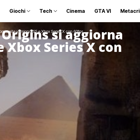
Giochi
Tech
Cinema
GTA VI
Metacri
 Origins si aggiorna
orna alle versioni PS5 e Xbox Series X con 60fps
 e Xbox Series X con