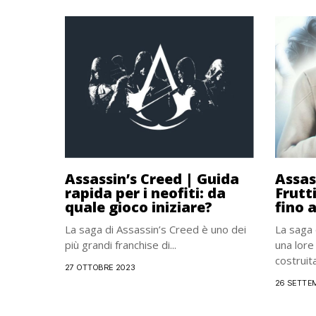
Assassin’s Creed | Guida
Assass
rapida per i neofiti: da
Frutt
quale gioco iniziare?
fino a
La saga di Assassin’s Creed è uno dei
La saga 
più grandi franchise di...
una lore
costruita.
27 OTTOBRE 2023
26 SETTE