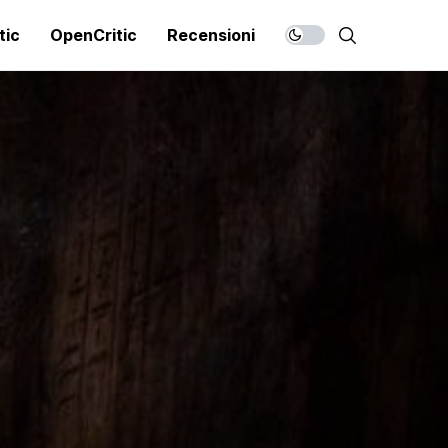
tic
OpenCritic
Recensioni