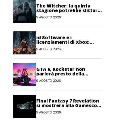
The Witcher: la quinta
stagione potrebbe slittare
al 2027
9 AGOSTO 2026
id Software e i
licenziamenti di Xbox:
“Impossibile fare AAA con
9 AGOSTO 2026
metà del personale”
GTA 6, Rockstar non
parlerà presto della
modalità Online: priorità al
9 AGOSTO 2026
single-player
Final Fantasy 7 Revelation
si mostrerà alla Gamescom
Opening Night Live
9 AGOSTO 2026