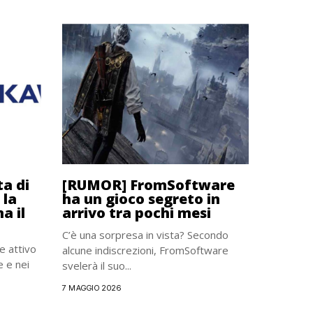
ta di
[RUMOR] FromSoftware
 la
ha un gioco segreto in
a il
arrivo tra pochi mesi
C’è una sorpresa in vista? Secondo
 attivo
alcune indiscrezioni, FromSoftware
e e nei
svelerà il suo...
7 MAGGIO 2026