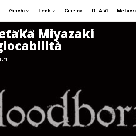
Giochi
Tech
Cinema
GTA VI
Metacri
etaka Miyazaki
armi e rigiocabilità
giocabilità
NUTI