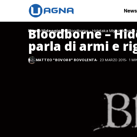
News
Bloodborne – Hid
Home
Videogiochi
Bloodborne – Hidetaka Miyazaki parla di 
parla di armi e ri
MATTEO "BOVO88" BOVOLENTA
23 MARZO 2015
1 MI