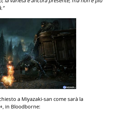
o, la varietà è ancora presente, ma non è più
.”
 chiesto a Miyazaki-san come sarà la
a+, in Bloodborne: