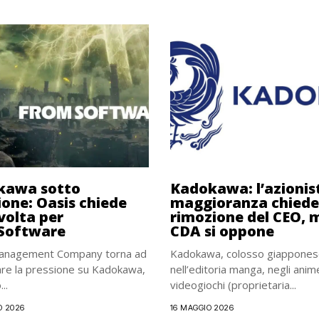
kawa sotto
Kadokawa: l’azionis
ione: Oasis chiede
maggioranza chiede
volta per
rimozione del CEO, m
Software
CDA si oppone
anagement Company torna ad
Kadokawa, colosso giapponese
re la pressione su Kadokawa,
nell’editoria manga, negli anim
..
videogiochi (proprietaria...
O 2026
16 MAGGIO 2026