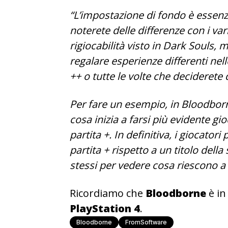
“L’impostazione di fondo è essen
noterete delle differenze con i var
rigiocabilità visto in Dark Souls, ma
regalare esperienze differenti nel
++ o tutte le volte che deciderete 
Per fare un esempio, in Bloodborne
cosa inizia a farsi più evidente g
partita +. In definitiva, i giocato
partita + rispetto a un titolo dell
stessi per vedere cosa riescono a 
Ricordiamo che
Bloodborne
è in
PlayStation 4
.
Bloodborne
FromSoftware