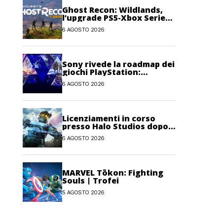
Ghost Recon: Wildlands,
l’upgrade PS5-Xbox Series
potrebbe arrivare oggi
6 AGOSTO 2026
Sony rivede la roadmap dei
giochi PlayStation:
possibili cambiamenti per
6 AGOSTO 2026
l’anno fiscale 2026
Licenziamenti in corso
presso Halo Studios dopo il
lancio di Halo: Campaign
6 AGOSTO 2026
Evolved
MARVEL Tōkon: Fighting
Souls | Trofei
5 AGOSTO 2026