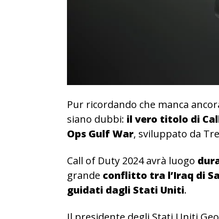
Pur ricordando che manca ancora
siano dubbi:
il vero titolo di C
Ops Gulf War
, sviluppato da Tr
Call of Duty 2024 avrà luogo
dura
grande
conflitto tra l’Iraq di
guidati dagli Stati Uniti
.
Il presidente degli Stati Uniti G