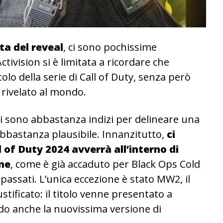
ta del reveal
, ci sono pochissime
ctivision si è limitata a ricordare che
lo della serie di Call of Duty, senza però
rivelato al mondo.
 ci sono abbastanza indizi per delineare una
abbastanza plausibile. Innanzitutto,
ci
l of Duty 2024 avverrà all’interno di
me
, come è già accaduto per Black Ops Cold
assati. L’unica eccezione è stato MW2, il
tificato: il titolo venne presentato a
o anche la nuovissima versione di