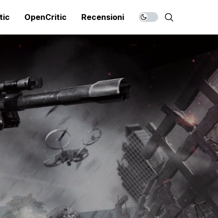
tic
OpenCritic
Recensioni