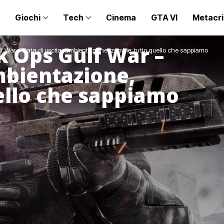
Giochi
Tech
Cinema
GTA VI
Metacri
ck Ops Gulf War –
lf War – Data di uscita, ambientazione, zombie: tutto quello che sappiamo
mbientazione,
ello che sappiamo