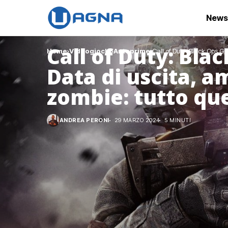
News
Call of Duty: Bla
Home
Videogiochi
Anteprime
Call of Duty: Black Ops Gu
Data di uscita, a
zombie: tutto qu
ANDREA PERONI
29 MARZO 2024
5 MINUTI