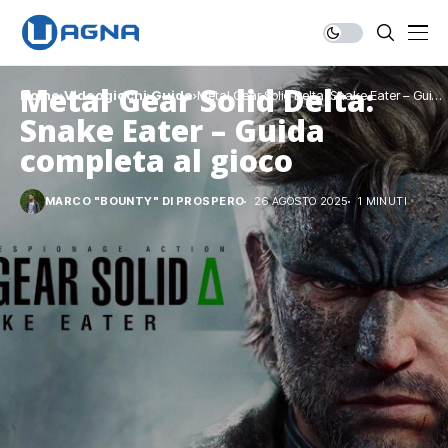
Metal Gear Solid Delta:
Home
Videogiochi
Guide
Metal Gear Solid Delta: Snake Eater – Guida
completa al gioco
Snake Eater – Guida
completa al gioco
MARCO "BOUNTY" DI PROSPERO
26 AGOSTO 2025
1 MINUTI