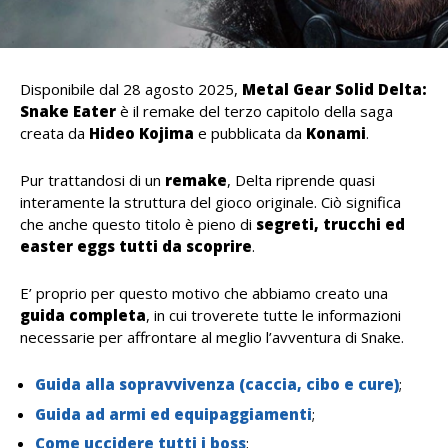
Disponibile dal 28 agosto 2025,
Metal Gear Solid Delta:
Snake Eater
è il remake del terzo capitolo della saga
creata da
Hideo Kojima
e pubblicata da
Konami
.
Pur trattandosi di un
remake
, Delta riprende quasi
interamente la struttura del gioco originale. Ciò significa
che anche questo titolo è pieno di
segreti, trucchi ed
easter eggs tutti da scoprire
.
E’ proprio per questo motivo che abbiamo creato una
guida completa
, in cui troverete tutte le informazioni
necessarie per affrontare al meglio l’avventura di Snake.
Guida alla sopravvivenza (caccia, cibo e cure)
;
Guida ad armi ed equipaggiamenti
;
Come uccidere tutti i boss
;