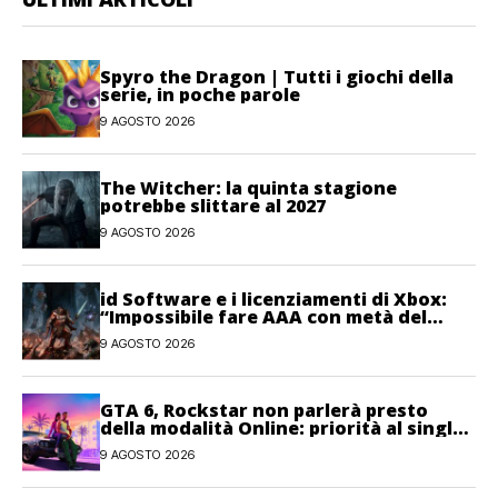
Spyro the Dragon | Tutti i giochi della
serie, in poche parole
9 AGOSTO 2026
The Witcher: la quinta stagione
potrebbe slittare al 2027
9 AGOSTO 2026
id Software e i licenziamenti di Xbox:
“Impossibile fare AAA con metà del
personale”
9 AGOSTO 2026
GTA 6, Rockstar non parlerà presto
della modalità Online: priorità al single-
player
9 AGOSTO 2026