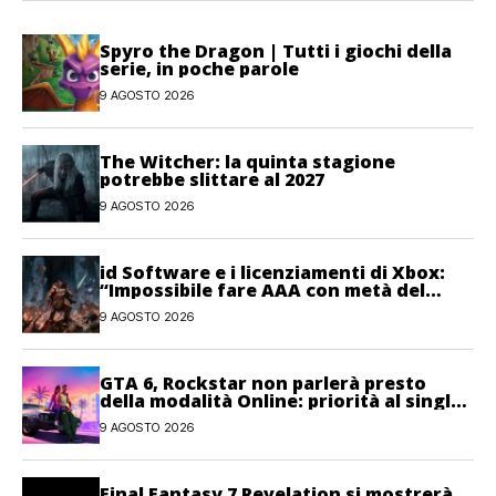
Spyro the Dragon | Tutti i giochi della
serie, in poche parole
9 AGOSTO 2026
The Witcher: la quinta stagione
potrebbe slittare al 2027
9 AGOSTO 2026
id Software e i licenziamenti di Xbox:
“Impossibile fare AAA con metà del
personale”
9 AGOSTO 2026
GTA 6, Rockstar non parlerà presto
della modalità Online: priorità al single-
player
9 AGOSTO 2026
Final Fantasy 7 Revelation si mostrerà