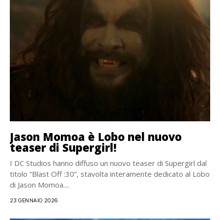
Jason Momoa è Lobo nel nuovo
teaser di Supergirl!
I DC Studios hanno diffuso un nuovo teaser di Supergirl dal
titolo “Blast Off :30”, stavolta interamente dedicato al Lobo
di Jason Momoa....
23 GENNAIO 2026