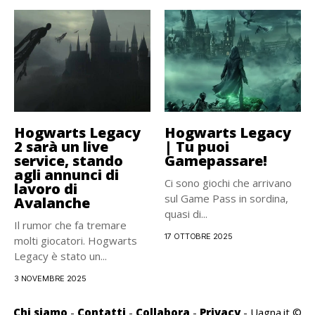
Hogwarts Legacy
Hogwarts Legacy
2 sarà un live
| Tu puoi
service, stando
Gamepassare!
agli annunci di
Ci sono giochi che arrivano
lavoro di
sul Game Pass in sordina,
Avalanche
quasi di...
Il rumor che fa tremare
17 OTTOBRE 2025
molti giocatori. Hogwarts
Legacy è stato un...
3 NOVEMBRE 2025
Chi siamo
-
Contatti
-
Collabora
-
Privacy
- Uagna.it ©