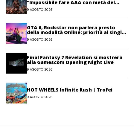
“Impossibile fare AAA con metà del
personale”
9 AGOSTO 2026
GTA 6, Rockstar non parlerà presto
della modalità Online: priorità al single-
player
9 AGOSTO 2026
Final Fantasy 7 Revelation si mostrerà
alla Gamescom Opening Night Live
9 AGOSTO 2026
HOT WHEELS Infinite Rush | Trofei
9 AGOSTO 2026