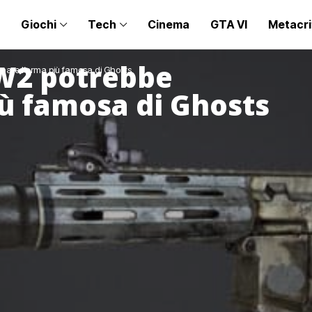
Giochi
Tech
Cinema
GTA VI
Metacri
MW2 potrebbe
rnare l’arma più famosa di Ghosts
iù famosa di Ghosts