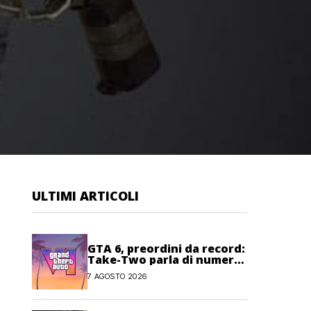
ULTIMI ARTICOLI
GTA 6, preordini da record:
Take-Two parla di numeri
“senza precedenti”
7 AGOSTO 2026