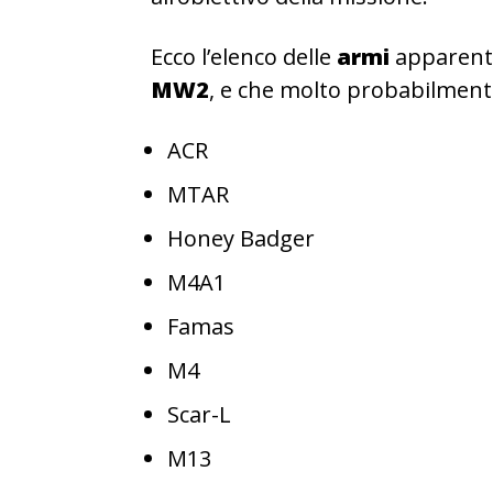
Ecco l’elenco delle
armi
apparent
MW2
, e che molto probabilmen
ACR
MTAR
Honey Badger
M4A1
Famas
M4
Scar-L
M13