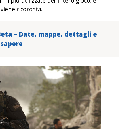
i più utilizzate dell’intero gioco, e
viene ricordata.
ta – Date, mappe, dettagli e
 sapere