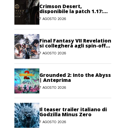
Crimson Desert,
disponibile la patch 1.17:
correzioni per sfide,
7 AGOSTO 2026
combattimento e
interfaccia
Final Fantasy VII Revelation
si collegherà agli spin-off
di FF7: Hamaguchi non si
7 AGOSTO 2026
pone limiti
Grounded 2: Into the Abyss
| Anteprima
7 AGOSTO 2026
Il teaser trailer italiano di
Godzilla Minus Zero
7 AGOSTO 2026