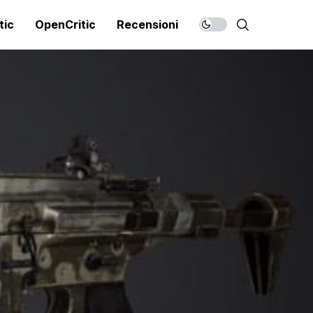
tic
OpenCritic
Recensioni