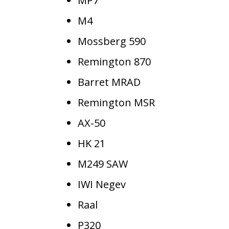
MP7
M4
Mossberg 590
Remington 870
Barret MRAD
Remington MSR
AX-50
HK 21
M249 SAW
IWI Negev
Raal
P320