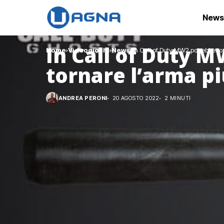
News
In Call of Duty 
Home
Videogiochi
News
In Call of Duty MW2 potrebbe to
tornare l’arma p
ANDREA PERONI
20 AGOSTO 2022
2 MINUTI