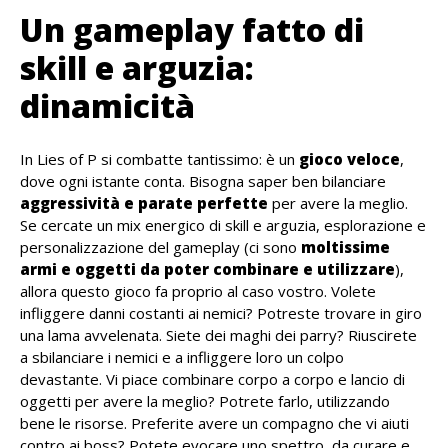
Un gameplay fatto di
skill e arguzia:
dinamicità
In Lies of P si combatte tantissimo: è un
gioco veloce
,
dove ogni istante conta. Bisogna saper ben bilanciare
aggressività e parate perfette
per avere la meglio.
Se cercate un mix energico di skill e arguzia, esplorazione e
personalizzazione del gameplay (ci sono
moltissime
armi e oggetti da poter combinare e utilizzare
),
allora questo gioco fa proprio al caso vostro. Volete
infliggere danni costanti ai nemici? Potreste trovare in giro
una lama avvelenata. Siete dei maghi dei parry? Riuscirete
a sbilanciare i nemici e a infliggere loro un colpo
devastante. Vi piace combinare corpo a corpo e lancio di
oggetti per avere la meglio? Potrete farlo, utilizzando
bene le risorse. Preferite avere un compagno che vi aiuti
contro ai boss? Potete evocare uno spettro, da curare e