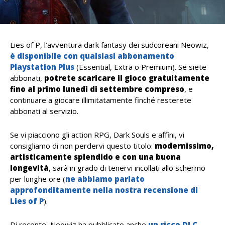
Lies of P, l’avventura dark fantasy dei sudcoreani Neowiz,
è
disponibile con qualsiasi abbonamento
Playstation Plus
(Essential, Extra o Premium). Se siete
abbonati,
potrete scaricare il gioco gratuitamente
fino al primo lunedì di settembre compreso
, e
continuare a giocare illimitatamente finché resterete
abbonati al servizio.
Se vi piacciono gli action RPG, Dark Souls e affini, vi
consigliamo di non perdervi questo titolo:
modernissimo,
artisticamente splendido e con una buona
longevità
, sarà in grado di tenervi incollati allo schermo
per lunghe ore (
ne abbiamo parlato
approfonditamente nella nostra recensione di
Lies of P
).
Di recente, Neowiz ha pubblicato anche
un ricco DLC,