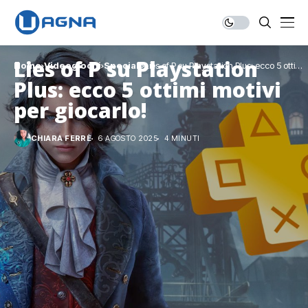
Lies of P su Playstation
Home
Videogiochi
Speciali
Lies of P su Playstation Plus: ecco 5 ottimi
motivi per giocarlo!
Plus: ecco 5 ottimi motivi
per giocarlo!
CHIARA FERRÈ
6 AGOSTO 2025
4 MINUTI