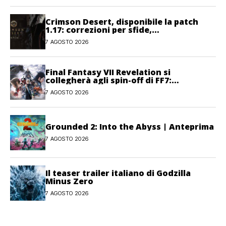
Crimson Desert, disponibile la patch
1.17: correzioni per sfide,
combattimento e interfaccia
7 AGOSTO 2026
Final Fantasy VII Revelation si
collegherà agli spin-off di FF7:
Hamaguchi non si pone limiti
7 AGOSTO 2026
Grounded 2: Into the Abyss | Anteprima
7 AGOSTO 2026
Il teaser trailer italiano di Godzilla
Minus Zero
7 AGOSTO 2026