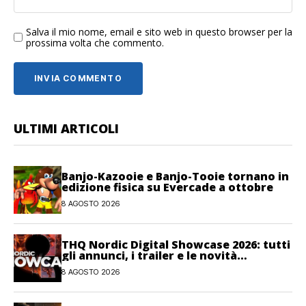
Salva il mio nome, email e sito web in questo browser per la
prossima volta che commento.
ULTIMI ARTICOLI
Banjo-Kazooie e Banjo-Tooie tornano in
edizione fisica su Evercade a ottobre
8 AGOSTO 2026
THQ Nordic Digital Showcase 2026: tutti
gli annunci, i trailer e le novità
dell’evento
8 AGOSTO 2026