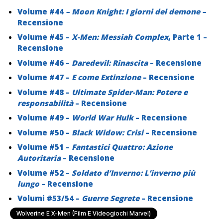
Volume #44
– Moon Knight: I giorni del demone –
Recensione
Volume #45 –
X-Men: Messiah Complex
, Parte 1 –
Recensione
Volume #46 –
Daredevil: Rinascita
– Recensione
Volume #47 –
E come Extinzione
– Recensione
Volume #48 –
Ultimate Spider-Man: Potere e
responsabilità
– Recensione
Volume #49 –
World War Hulk
– Recensione
Volume #50 –
Black Widow: Crisi
– Recensione
Volume #51 –
Fantastici Quattro: Azione
Autoritaria
– Recensione
Volume #52 –
Soldato d’Inverno: L’inverno più
lungo
– Recensione
Volumi #53/54 –
Guerre Segrete
– Recensione
Wolverine E X-Men (Film E Videogiochi Marvel)