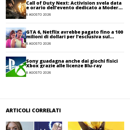
Call of Duty Next: Activision svela data
e orario dell’evento dedicato a Modern
Warfare 4
8 AGOSTO 2026
GTA 6, Netflix avrebbe pagato fino a 100
milioni di dollari per l’esclusiva sul
gioco
8 AGOSTO 2026
Sony guadagna anche dai giochi fisici
Xbox grazie alle licenze Blu-ray
8 AGOSTO 2026
ARTICOLI CORRELATI