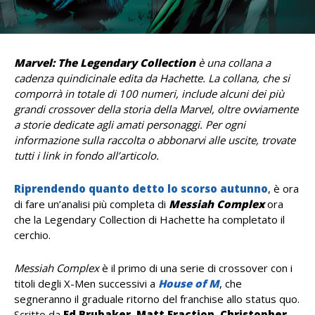
Marvel: The Legendary Collection
è una collana a
cadenza quindicinale edita da Hachette. La collana, che si
comporrà in totale di 100 numeri, include alcuni dei più
grandi crossover della storia della Marvel, oltre ovviamente
a storie dedicate agli amati personaggi. Per ogni
informazione sulla raccolta o abbonarvi alle uscite, trovate
tutti i link in fondo all’articolo.
Riprendendo quanto detto lo scorso autunno
, è ora
di fare un’analisi più completa di
Messiah Complex
ora
che la Legendary Collection di Hachette ha completato il
cerchio.
Messiah Complex
è il primo di una serie di crossover con i
titoli degli X-Men successivi a
House of M
, che
segneranno il graduale ritorno del franchise allo status quo.
Scritto da
Ed Brubaker
,
Matt Fraction
,
Christopher