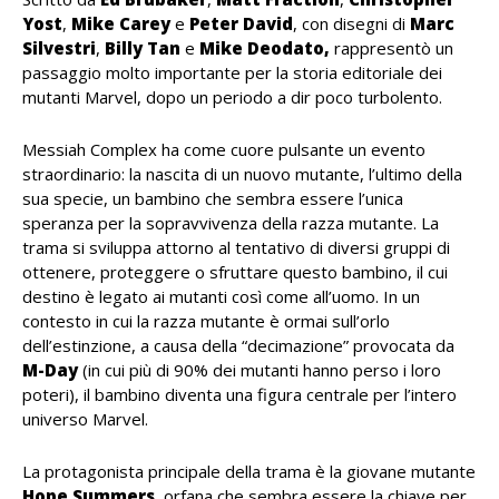
Yost
,
Mike Carey
e
Peter David
, con disegni di
Marc
Silvestri
,
Billy Tan
e
Mike Deodato,
rappresentò un
passaggio molto importante per la storia editoriale dei
mutanti Marvel, dopo un periodo a dir poco turbolento.
Messiah Complex ha come cuore pulsante un evento
straordinario: la nascita di un nuovo mutante, l’ultimo della
sua specie, un bambino che sembra essere l’unica
speranza per la sopravvivenza della razza mutante. La
trama si sviluppa attorno al tentativo di diversi gruppi di
ottenere, proteggere o sfruttare questo bambino, il cui
destino è legato ai mutanti così come all’uomo. In un
contesto in cui la razza mutante è ormai sull’orlo
dell’estinzione, a causa della “decimazione” provocata da
M-Day
(in cui più di 90% dei mutanti hanno perso i loro
poteri), il bambino diventa una figura centrale per l’intero
universo Marvel.
La protagonista principale della trama è la giovane mutante
Hope Summers
, orfana che sembra essere la chiave per